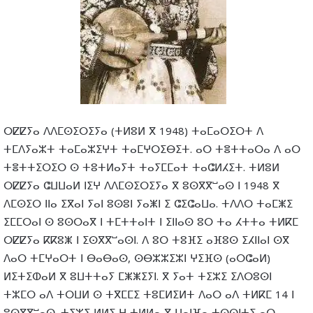
ⵔⵇⵇⵢⴰ ⴷⴷⵎⵙⵉⵔⵉⵢⴰ (ⵜⵍⵓⵍ ⴳ 1948) ⵜⴰⵎⴰⵔⵉⵔⵜ ⴷ
ⵜⵎⴷⵢⴰⵣⵜ ⵜⴰⵎⴰⵣⵉⵖⵜ ⵜⴰⵎⵖⵔⵉⴱⵉⵜ. ⴰⵔ ⵜⴻⵜⵜⴰⵔⴰ ⴷ ⴰⵔ
ⵜⴻⵜⵜⵉⵔⵉⵔ ⵙ ⵜⵓⵜⵍⴰⵢⵜ ⵜⴰⵢⵎⵎⴰⵜ ⵜⴰⵛⵍⵃⵉⵜ. ⵜⵍⵓⵍ
ⵔⵇⵇⵢⴰ ⵛⵡⵡⴰⵍ ⵏⵉⵖ ⴷⴷⵎⵙⵉⵔⵉⵢⴰ ⴳ ⵓⵙⴳⴳⵯⴰⵙ ⵏ 1948 ⴳ
ⴷⵎⵙⵉⵔ ⵏⵏⴰ ⵉⴳⴰⵏ ⵢⴰⵏ ⵓⵙⵓⵏ ⵢⴰⵥⵏ ⵉ ⵛⵉⵛⴰⵡⴰ. ⵜⴷⴷⵔ ⵜⴰⵎⵥⵉ
ⵉⵎⵎⵔⴰⵏ ⵙ ⵓⵙⵔⴰⴳ ⵏ ⵜⵎⵜⵜⴰⵏⵜ ⵏ ⵉⵏⵏⴰⵙ ⵓⵔ ⵜⴰ ⵃⵜⵜⴰ ⵜⵍⴽⵎ
ⵔⵇⵇⵢⴰ ⴽⴽⵓⵥ ⵏ ⵉⵙⴳⴳⵯⴰⵙⵏ. ⴷ ⵓⵔ ⵜⵓⴼⵉ ⴰⴼⵓⵙ ⵉⵃⵏⵏⴰⵏ ⵙⴳ
ⴷⴰⵔ ⵜⵎⵖⴰⵔⵜ ⵏ ⴱⴰⴱⴰⵙ, ⵙⴱⵣⵣⵉⵣⵏ ⵖⵉⴼⵙ (ⴰⵔⵛⴰⵍ)
ⵍⵉⵜⵉⵀⴰⵍ ⴳ ⵓⵡⵜⵜⴰⵢ ⵎⵥⵥⵉⵢⵏ. ⴳ ⵢⴰⵜ ⵜⵉⵣⵉ ⵉⴷⵔⵓⵙⵏ
ⵜⵣⵎⵔ ⴰⴷ ⵜⵔⵡⵍ ⵙ ⵜⴳⵎⵎⵉ ⵜⵓⵎⵍⵉⵍⵜ ⴷⴰⵔ ⴰⴷ ⵜⵍⴽⵎ 14 ⵏ