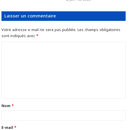
Laisser un commentaire
Votre adresse e-mail ne sera pas publiée.
Les champs obligatoires
sont indiqués avec
*
C
o
m
m
e
n
t
Nom
*
a
i
r
E-mail
*