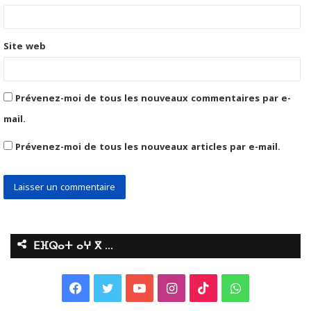
e
*
Site web
Prévenez-moi de tous les nouveaux commentaires par e-
mail.
Prévenez-moi de tous les nouveaux articles par e-mail.
ⴹⴼⵕⴰⵜ ⴰⵖ ⴳ …
F
T
Y
I
T
W