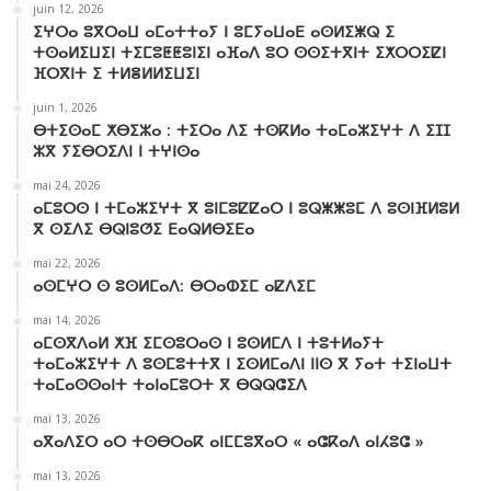
juin 12, 2026
ⵉⵖⵔⴰ ⵓⴳⵔⴰⵡ ⴰⵎⴰⵜⵜⴰⵢ ⵏ ⵓⵎⵢⴰⵡⴰⴹ ⴰⵙⵍⵉⵥⵕ ⵉ
ⵜⵙⴰⵍⵉⵡⵉⵏ ⵜⵉⵎⵓⵟⵟⵓⵏⵉⵏ ⴰⴼⴰⴷ ⵓⵔ ⵙⵙⵉⵜⴳⵏⵜ ⵉⵅⵔⵔⵉⵇⵏ
ⴼⵔⴳⵏⵜ ⵉ ⵜⵍⴻⵍⵍⵉⵡⵉⵏ
juin 1, 2026
ⴱⵜⵉⵙⴰⵎ ⵅⴱⵉⵣⴰ : ⵜⵉⵔⴰ ⴷⵉ ⵜⵙⴽⵍⴰ ⵜⴰⵎⴰⵣⵉⵖⵜ ⴷ ⵉⵊⵊ
ⵣⴳ ⵢⵉⴱⵔⵉⴷⵏ ⵏ ⵜⵖⵏⵙⴰ
mai 24, 2026
ⴰⵎⵓⵔⵙ ⵏ ⵜⵎⴰⵣⵉⵖⵜ ⴳ ⵓⵏⵎⵓⵇⵇⴰⵔ ⵏ ⵓⵕⵥⵥⵓⵎ ⴷ ⵓⵙⵏⴼⵍⵓⵍ
ⴳ ⵙⵉⴷⵉ ⴱⵕⵏⵓⵚⵉ ⴹⴰⵕⵍⴱⵉⴹⴰ
mai 22, 2026
ⴰⵙⵎⵖⵔ ⵙ ⵓⵙⵍⵎⴰⴷ: ⴱⵔⴰⵀⵉⵎ ⴰⵇⴷⵉⵎ
mai 14, 2026
ⴰⵎⵙⴳⴷⴰⵍ ⵅⴼ ⵉⵎⵙⵓⵔⴰⵙ ⵏ ⵓⵙⵍⵎⴷ ⵏ ⵜⵓⵜⵍⴰⵢⵜ
ⵜⴰⵎⴰⵣⵉⵖⵜ ⴷ ⵓⵙⵎⵓⵜⵜⴳ ⵏ ⵉⵙⵍⵎⴰⴷⵏ ⵏⵏⵙ ⴳ ⵢⴰⵜ ⵜⵉⵏⴰⵡⵜ
ⵜⴰⵎⴰⵙⵙⴰⵏⵜ ⵜⴰⵏⴰⵎⵓⵔⵜ ⴳ ⴱⵕⵕⵛⵉⴷ
mai 13, 2026
ⴰⴳⴰⴷⵉⵔ ⴰⵔ ⵜⵙⴱⵔⴰⴽ ⴰⵏⵎⵎⵓⴳⴰⵔ « ⴰⵛⴽⴰⴷ ⴰⵏⵃⵓⵛ »
mai 13, 2026