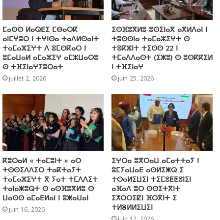
ⵎⴰⵙⵙ ⵍⴰⵕⴹⵉ ⵎⴱⴰⵔⴽ
ⵉⵙⴼⵓⴳⵍⵓ ⵓⵙⵉⵏⴰⴳ ⴰⴳⵍⴷⴰⵏ ⵏ
ⴰⵏⵎⵖⵓⵔ ⵏ ⵜⵖⵏⵙⴰ ⵜⴰⴷⵍⵙⴰⵏⵜ
ⵜⵓⵙⵙⵏⴰ ⵜⴰⵎⴰⵣⵉⵖⵜ ⵙ
ⵜⴰⵎⴰⵣⵉⵖⵜ ⴷ ⵓⵎⵙⴽⴰⵔ ⵏ
ⵜⵓⴽⵣⵏⵜ ⵜⵉⵙⵙ 22 ⵏ
ⵓⵎⴰⵡⴰⵍ ⴰⵎⴰⵣⵉⵖ ⴰⵎⵣⵡⴰⵔⵓ
ⵜⵎⴰⴷⴷⴰⵙⵜ (ⵉⵥⵓ) ⵙ ⵓⵙⴽⴽⵉⵍ
ⵙ ⵜⴼⵉⵏⴰⵖⵢⵓⵔⴰⵜ
ⵏ ⵜⴼⵉⵏⴰⵖ
juillet 2, 2026
juin 25, 2026
ⴽⵓⵔⴰⵍ « ⵜⴰⵎⵓⵏⵜ » ⴰⵔ
ⵉⵖⵔⴰ ⵓⴳⵔⴰⵡ ⴰⵎⴰⵜⵜⴰⵢ ⵏ
ⵜⵙⵙⵉⴷⴷⵉⵔ ⵜⴰⴽⵜⴰⵢⵜ
ⵓⵎⵢⴰⵡⴰⴹ ⴰⵙⵍⵉⵥⵕ ⵉ
ⵜⴰⵎⴰⵣⵉⵖⵜ ⴳ ⵢⴰⵜ ⵜⵎⴷⴷⵉⵜ
ⵜⵙⴰⵍⵉⵡⵉⵏ ⵜⵉⵎⵓⵟⵟⵓⵏⵉⵏ
ⵜⴰⵏⴰⵥⵓⵕⵜ ⵙ ⴰⵙⴼⵓⴳⵍⵓ ⵙ
ⴰⴼⴰⴷ ⵓⵔ ⵙⵙⵉⵜⴳⵏⵜ
ⵡⴰⵙⵙ ⴰⵎⴰⴹⵍⴰⵏ ⵏ ⵓⵥⴰⵡⴰⵏ
ⵉⵅⵔⵔⵉⵇⵏ ⴼⵔⴳⵏⵜ ⵉ
ⵜⵍⴻⵍⵍⵉⵡⵉⵏ
juin 16, 2026
juin 12, 2026