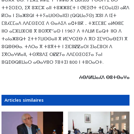
ⵓⵙⴳⴳⵯⴰⵙ. ⵜⵉⵣⵉ ⵍⵍⵉ ⵖ ⵜⵍⵍⴰ ⴳ ⵡⴰⵏⴼⴰ ⵜⵙⵙⵏⵜⵉ ⴰⵔ
ⵜⵜⵉⵔⵉⵔ, ⵉⴳ ⵓⵣⵎⵣ ⴰⵏⵏ ⵜⵓⵥⵥⵓⵎⵜ ⵏ ⵚⴹⵉⵚⵜ ⵜⵎⵔⴰⵡⵉⵏ ⴰⴽⴷ
ⴽⵔⴰ ⵏ ⵉⵏⴰⵥⵓⵕⵏ ⵜⵜⵢⴰⵡⵙⵙⴰⵏⵏⵉⵏ (ⵕⵕⵡⴰⵢⵙ) ⵣⵓⵏ ⴷ ⵏⵉⵜ
ⵎⵓⵃⵎⵎⴰⴷ ⴷⴷⵎⵙⵉⵔⵉ ⴷ ⵙⴰⵄⵉⴷ ⴰⵛⵜⵓⴽ .. ⵜⵣⵎⵎⴻⵎ ⴰⵍⴱⵓⵎ
ⵏⵏⵙ ⴰⵎⵣⵡⵣⵔⵓ ⴳ ⵓⵙⴳⴳⵯⴰⵙ ⵏ 1967 ⴷ ⵜⴷⵡⵍ ⴹⴰⵕⵜ ⵏⵏⵙ ⴷ
ⵜⴰⵏⴰⵥⵓⵕⵜ ⵉⵜⵜⵢⵡⵙⵙⴰⵏⵏ ⴳ ⵍⵎⵖⵔⵉⴱ ⴷ ⴳⵔ ⵉⵎⵖⵔⴰⴱⵉⵢⵏ ⴳ
ⵓⵕⵓⴱⴱⴰ. ⵜⴷⵔⴰ ⴳ ⵜⵓⴳⵜⵜ ⵏ ⵉⵏⵎⵓⵇⵇⴰⵔⵏ ⵉⵏⴰⵎⵓⵔⵏ ⴷ
ⵉⴳⵔⴰⵖⵍⴰⵏⵏ, ⵜⵙⴳⵓⴷⵉ ⵔⵇⵇⵢⴰ ⴷⴷⵎⵙⵉⵔⵉⵢⴰ ⵢⴰⵏ
ⵓⵕⵉⴱⵕⵟⵡⴰⵔ ⴰⴱⴰⵖⵓⵔ ⵢⵓⵜⵉⵏ 800 ⵏ ⵜⵓⵔⴰⵔⵜ.
ⵄⴱⴷⵍⵡⴰⵃⴷ ⴱⵓⵜⴱⴰⵖⴰ
Articles similaires