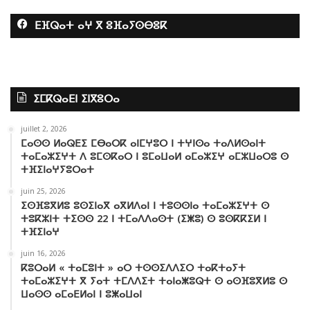
a
w
o
n
i
h
ⴹⴼⵕⴰⵜ ⴰⵖ ⴳ ⵓⴼⴰⵢⵙⴱⵓⴽ
c
i
u
s
k
a
e
t
T
t
T
t
b
t
u
a
o
s
ⵉⵎⴽⵕⴰⴹⵏ ⵉⵏⴳⵓⵔⴰ
o
e
b
g
k
A
juillet 2, 2026
o
r
e
r
p
ⵎⴰⵙⵙ ⵍⴰⵕⴹⵉ ⵎⴱⴰⵔⴽ ⴰⵏⵎⵖⵓⵔ ⵏ ⵜⵖⵏⵙⴰ ⵜⴰⴷⵍⵙⴰⵏⵜ
ⵜⴰⵎⴰⵣⵉⵖⵜ ⴷ ⵓⵎⵙⴽⴰⵔ ⵏ ⵓⵎⴰⵡⴰⵍ ⴰⵎⴰⵣⵉⵖ ⴰⵎⵣⵡⴰⵔⵓ ⵙ
k
a
p
ⵜⴼⵉⵏⴰⵖⵢⵓⵔⴰⵜ
juin 25, 2026
m
ⵉⵙⴼⵓⴳⵍⵓ ⵓⵙⵉⵏⴰⴳ ⴰⴳⵍⴷⴰⵏ ⵏ ⵜⵓⵙⵙⵏⴰ ⵜⴰⵎⴰⵣⵉⵖⵜ ⵙ
ⵜⵓⴽⵣⵏⵜ ⵜⵉⵙⵙ 22 ⵏ ⵜⵎⴰⴷⴷⴰⵙⵜ (ⵉⵥⵓ) ⵙ ⵓⵙⴽⴽⵉⵍ ⵏ
ⵜⴼⵉⵏⴰⵖ
juin 16, 2026
ⴽⵓⵔⴰⵍ « ⵜⴰⵎⵓⵏⵜ » ⴰⵔ ⵜⵙⵙⵉⴷⴷⵉⵔ ⵜⴰⴽⵜⴰⵢⵜ
ⵜⴰⵎⴰⵣⵉⵖⵜ ⴳ ⵢⴰⵜ ⵜⵎⴷⴷⵉⵜ ⵜⴰⵏⴰⵥⵓⵕⵜ ⵙ ⴰⵙⴼⵓⴳⵍⵓ ⵙ
ⵡⴰⵙⵙ ⴰⵎⴰⴹⵍⴰⵏ ⵏ ⵓⵥⴰⵡⴰⵏ