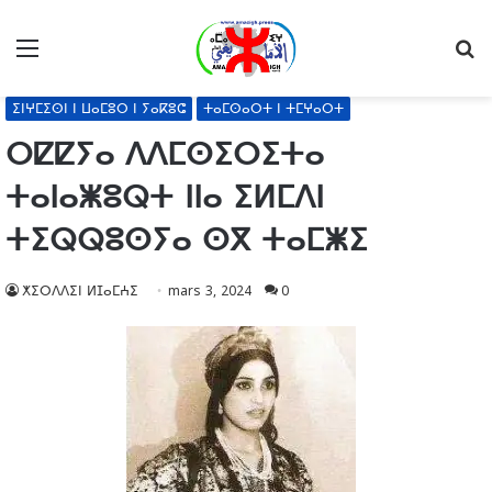
Menu
R
ⵉⵏⵖⵎⵉⵙⵏ ⵏ ⵡⴰⵎⵓⵔ ⵏ ⵢⴰⴽⵓⵛ
ⵜⴰⵎⵙⴰⵔⵜ ⵏ ⵜⵎⵖⴰⵔⵜ
ⵔⵇⵇⵢⴰ ⴷⴷⵎⵙⵉⵔⵉⵜⴰ
ⵜⴰⵏⴰⵥⵓⵕⵜ ⵏⵏⴰ ⵉⵍⵎⴷⵏ
ⵜⵉⵕⵕⵓⵙⵢⴰ ⵙⴳ ⵜⴰⵎⵥⵉ
ⵅⵉⵔⴷⴷⵉⵏ ⵍⵊⴰⵎⵄⵉ
mars 3, 2024
0