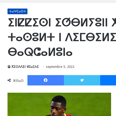
ⵜⴰⵏⵖⵎⴰⵙⵜ
ⵉⵏⵇⵇⵉⵙⵏ ⵉⵚⴱⵍⵢⵓⵏⵏ 
ⵜⴰⵙⵓⵍⵜ ⵏ ⴷⵉⵎⴱⵉⵍⵉ
ⴱⴰⵕⵛⴰⵍⵓⵏⴰ
ⵅⵉⵔⴷⴷⵉⵏ ⵍⵊⴰⵎⵄⵉ
septembre 5, 2022
Facebook
Twitter
ⴼⵙⴰⵔ