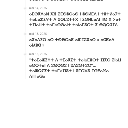
mai 14, 2026
ⴰⵎⵙⴳⴷⴰⵍ ⵅⴼ ⵉⵎⵙⵓⵔⴰⵙ ⵏ ⵓⵙⵍⵎⴷ ⵏ ⵜⵓⵜⵍⴰⵢⵜ
ⵜⴰⵎⴰⵣⵉⵖⵜ ⴷ ⵓⵙⵎⵓⵜⵜⴳ ⵏ ⵉⵙⵍⵎⴰⴷⵏ ⵏⵏⵙ ⴳ ⵢⴰⵜ
ⵜⵉⵏⴰⵡⵜ ⵜⴰⵎⴰⵙⵙⴰⵏⵜ ⵜⴰⵏⴰⵎⵓⵔⵜ ⴳ ⴱⵕⵕⵛⵉⴷ
mai 13, 2026
ⴰⴳⴰⴷⵉⵔ ⴰⵔ ⵜⵙⴱⵔⴰⴽ ⴰⵏⵎⵎⵓⴳⴰⵔ « ⴰⵛⴽⴰⴷ
ⴰⵏⵃⵓⵛ »
mai 13, 2026
“ⵜⴰⵎⴰⵣⵉⵖⵜ ⴷ ⵜⵎⴰⴳⵉⵜ ⵜⴰⵏⴰⵎⵓⵔⵜ ⵉⵏⴳⵔ ⵉⵏⴰⵡ
ⴰⵙⵔⵜⴰⵏ ⴷ ⵓⵕⵚⵚⵓ ⵏ ⵓⴷⵓⵙⵜⵓⵔ”…
ⵜⴰⵥⵕⵉⴳⵜ ⵜⴰⵎⴰⵢⵏⵓⵜ ⵏ ⵓⵎⵔⵣⵓ ⵎⵚⵟⴰⴼⴰ
ⵄⵏⵜⴰⵕⴰ