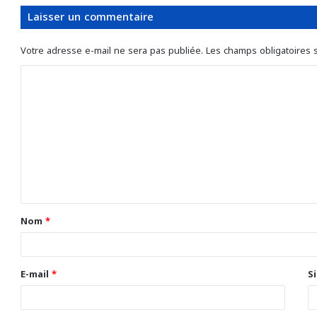
Laisser un commentaire
Votre adresse e-mail ne sera pas publiée.
Les champs obligatoires 
C
o
m
m
e
n
t
Nom
*
a
i
r
E-mail
*
S
e
*