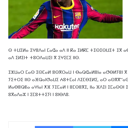
ⵙ ⵜⵡⵉⵍⴰ ⵉⵖⵓⴷⴰⵏ ⵎⴰⵛⴰ ⴰⴷ ⵏⵏ ⴽⴰ ⵉⵍⴽⵎ ⵜⵉⵙⵉⵙⵡⵉⵜ ⵉⴳ
ⴰⴷ ⵉⵍⵉⵏⵜ ⵜⵓⵔⴷⴰⵡⵉⵏ ⴳ ⵉⵖⵉⵎⵉ ⵏⵏⵙ.
ⵉⵣⵡⴰⵔ ⵎⴰⵙ ⵉⵙⵎⴰⵍ ⵓⵙⴳⵔⴰⵡ ⵏ ⴱⴰⵕⵛⴰⵍⵓⵏⴰ ⴰⵚⴱⵍⵢⵓⵏ ⴳ ⵢⴰ
ⵢⵉⵜⵔⵉ ⵏⵏⵙ ⴰⴼⵕⴰⵏⵚⴰⵡⵉ ⵄⵓⵜⵎⴰⵏ ⴷⵉⵎⴱⵉⵍⵉ, ⴰⵔ ⴰⵙⴳⴳⵯⴰ
ⵍⴰⴱⵓⵕⵟⴰ ⴰⵖⵏⴰⵏ ⵅⴼ ⵢⵉⵎⴰⵍ ⵏ ⵓⵎⵙⵓⴳⵉ, ⵏⵏⴰ ⵣⴷⵉⵏ ⵉⵎⴰⵙⵙⵏ
ⵓⴳⴰⴷⴰⵣ ⵏ ⵉⵎⵓⵜⵜⵉⵢⵏ ⵏ ⵓⵏⴱⴷⵓ.
Facebook
Twitter