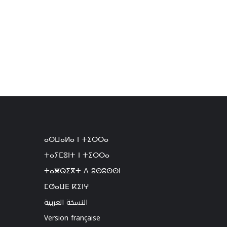
ⴰⵙⵡⴰⵍⴰ ⵏ ⵜⵉⵔⵔⴰ
ⵜⴰⵢⵎⵓⵏⵜ ⵏ ⵜⵉⵔⵔⴰ
ⵜⴰⵥⵕⵉⴳⵜ ⴷ ⵓⵙⵓⵙⵙⵏ
ⵎⵚⴰⵡⴹ ⴽⵉⵏⵖ
النسخة العربية
Version française