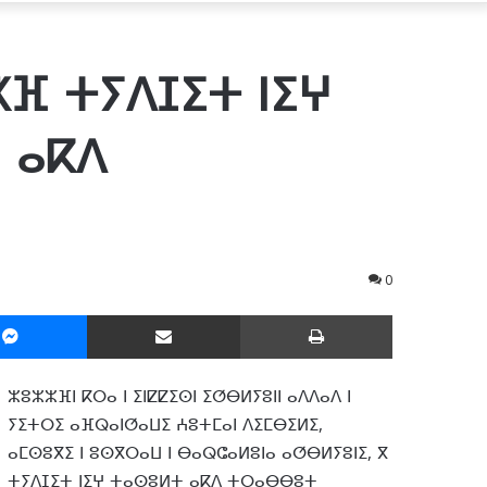
ⵅⴼ ⵜⵢⴷⵊⵉⵜ ⵏⵉⵖ
 ⴰⴽⴷ
0
Messenger
Partager par email
Imprimer
ⵣⵓⵣⵣⴼⵏ ⴽⵔⴰ ⵏ ⵉⵏⵇⵇⵉⵙⵏ ⵉⵚⴱⵍⵢⵓⵏⵏ ⴰⴷⴷⴰⴷ ⵏ
ⵢⵉⵜⵔⵉ ⴰⴼⵕⴰⵏⵚⴰⵡⵉ ⵄⵓⵜⵎⴰⵏ ⴷⵉⵎⴱⵉⵍⵉ,
ⴰⵎⵙⵓⴳⵉ ⵏ ⵓⵙⴳⵔⴰⵡ ⵏ ⴱⴰⵕⵛⴰⵍⵓⵏⴰ ⴰⵚⴱⵍⵢⵓⵏⵉ, ⴳ
ⵜⵢⴷⵊⵉⵜ ⵏⵉⵖ ⵜⴰⵙⵓⵍⵜ ⴰⴽⴷ ⵜⵔⴰⴱⴱⵓⵜ