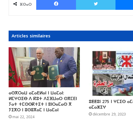
ⴼⵙⴰⵔ
Articles similaires
ⴰⵙⴳⵔⴰⵡ ⴰⵎⴰⴹⵍⴰⵏ ⵏ ⵡⴰⵎⴰⵏ:
ⵍⵎⵖⵔⵉⴱ ⴷ ⴽⵓⵜ ⴷⵉⴼⵡⴰⵔ ⵙⴳⵎⴹⵏ
ⵓⵟⵟⵓⵏ 275 ⵏ ⵖⵎⵉⵙ ⴰ
ⵢⴰⵜ ⵜⵎⵙⵙⴽⵜⵉⵜ ⵏ ⵓⵏⵔⴰⵎⴰⵙ ⴳ
ⴰⵎⴰⵣⵉⵖ
ⵢⵉⴳⵔ ⵏ ⵓⵙⵓⴳⴰⵎ ⵏ ⵡⴰⵎⴰⵏ
décembre 29, 2023
mai 22, 2024