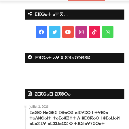
ⴹⴼⵕⴰⵜ ⴰⵖ ⴳ …
F
T
Y
I
T
W
a
w
o
n
i
h
c
i
u
s
k
a
ⴹⴼⵕⴰⵜ ⴰⵖ ⴳ ⵓⴼⴰⵢⵙⴱⵓⴽ
e
t
T
t
T
t
b
t
u
a
o
s
o
e
b
g
k
A
ⵉⵎⴽⵕⴰⴹⵏ ⵉⵏⴳⵓⵔⴰ
o
r
e
r
p
juillet 2, 2026
k
a
p
ⵎⴰⵙⵙ ⵍⴰⵕⴹⵉ ⵎⴱⴰⵔⴽ ⴰⵏⵎⵖⵓⵔ ⵏ ⵜⵖⵏⵙⴰ
ⵜⴰⴷⵍⵙⴰⵏⵜ ⵜⴰⵎⴰⵣⵉⵖⵜ ⴷ ⵓⵎⵙⴽⴰⵔ ⵏ ⵓⵎⴰⵡⴰⵍ
m
ⴰⵎⴰⵣⵉⵖ ⴰⵎⵣⵡⴰⵔⵓ ⵙ ⵜⴼⵉⵏⴰⵖⵢⵓⵔⴰⵜ