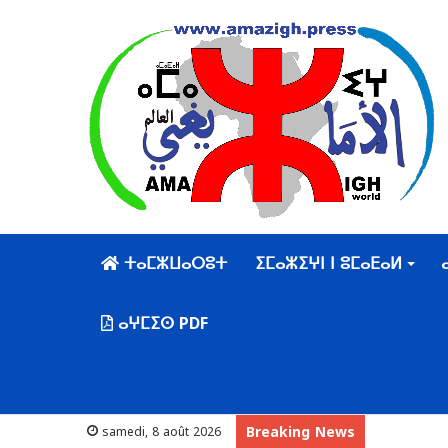
ⵜⴰⵎⵣⵡⴰⵔⵓⵜ
ⵉⵎⴰⵣⵉⵖⵏ ⵏ ⵓⵎⴰⴹⴰⵍ
ⴰⵖⵎⵉⵙ PDF
Breaking News
samedi, 8 août 2026