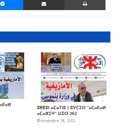
ⵎⴰⴹⴰⵍ
ⵓⵟⵟⵓⵏ ⴰⵎⴰⵢⵏⵓ ⵏ ⵓⵖⵎⵉⵙ ”ⴰⵎⴰⴹⴰⵍ
ⴰⵎⴰⵣⵉⵖ” ⵡⵉⵙ 262
novembre 28, 2022