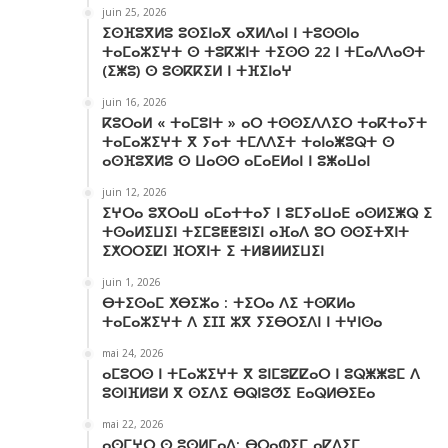
juin 25, 2026
ⵉⵙⴼⵓⴳⵍⵓ ⵓⵙⵉⵏⴰⴳ ⴰⴳⵍⴷⴰⵏ ⵏ ⵜⵓⵙⵙⵏⴰ
ⵜⴰⵎⴰⵣⵉⵖⵜ ⵙ ⵜⵓⴽⵣⵏⵜ ⵜⵉⵙⵙ 22 ⵏ ⵜⵎⴰⴷⴷⴰⵙⵜ
(ⵉⵥⵓ) ⵙ ⵓⵙⴽⴽⵉⵍ ⵏ ⵜⴼⵉⵏⴰⵖ
juin 16, 2026
ⴽⵓⵔⴰⵍ « ⵜⴰⵎⵓⵏⵜ » ⴰⵔ ⵜⵙⵙⵉⴷⴷⵉⵔ ⵜⴰⴽⵜⴰⵢⵜ
ⵜⴰⵎⴰⵣⵉⵖⵜ ⴳ ⵢⴰⵜ ⵜⵎⴷⴷⵉⵜ ⵜⴰⵏⴰⵥⵓⵕⵜ ⵙ
ⴰⵙⴼⵓⴳⵍⵓ ⵙ ⵡⴰⵙⵙ ⴰⵎⴰⴹⵍⴰⵏ ⵏ ⵓⵥⴰⵡⴰⵏ
juin 12, 2026
ⵉⵖⵔⴰ ⵓⴳⵔⴰⵡ ⴰⵎⴰⵜⵜⴰⵢ ⵏ ⵓⵎⵢⴰⵡⴰⴹ ⴰⵙⵍⵉⵥⵕ ⵉ
ⵜⵙⴰⵍⵉⵡⵉⵏ ⵜⵉⵎⵓⵟⵟⵓⵏⵉⵏ ⴰⴼⴰⴷ ⵓⵔ ⵙⵙⵉⵜⴳⵏⵜ
ⵉⵅⵔⵔⵉⵇⵏ ⴼⵔⴳⵏⵜ ⵉ ⵜⵍⴻⵍⵍⵉⵡⵉⵏ
juin 1, 2026
ⴱⵜⵉⵙⴰⵎ ⵅⴱⵉⵣⴰ : ⵜⵉⵔⴰ ⴷⵉ ⵜⵙⴽⵍⴰ
ⵜⴰⵎⴰⵣⵉⵖⵜ ⴷ ⵉⵊⵊ ⵣⴳ ⵢⵉⴱⵔⵉⴷⵏ ⵏ ⵜⵖⵏⵙⴰ
mai 24, 2026
ⴰⵎⵓⵔⵙ ⵏ ⵜⵎⴰⵣⵉⵖⵜ ⴳ ⵓⵏⵎⵓⵇⵇⴰⵔ ⵏ ⵓⵕⵥⵥⵓⵎ ⴷ
ⵓⵙⵏⴼⵍⵓⵍ ⴳ ⵙⵉⴷⵉ ⴱⵕⵏⵓⵚⵉ ⴹⴰⵕⵍⴱⵉⴹⴰ
mai 22, 2026
ⴰⵙⵎⵖⵔ ⵙ ⵓⵙⵍⵎⴰⴷ: ⴱⵔⴰⵀⵉⵎ ⴰⵇⴷⵉⵎ