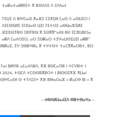
ⵜⴰⴽⴰⵜⴰⵍⵓⵏⵉⵜ ⴳ ⵓⵙⴷⴷⵉ ⴷ ⵉⴷⴷⴰⵏ.
ⵢⵉⵡⵉ ⴷ ⵓⵏⵖⵎⴰⵙ ⵅⴰⴼⵉ ⵎⵉⵅⵉⵍ ⵎⴰⵙ ⴷ ⴰⵙⵡⵉⵔ ⵏ
ⴷⵉⵎⴱⵉⵍⵉ ⵉⵔⵡⴰⵙ ⵡⵉⵏ ⵢⵉⵜⵔⵉ ⴰⴱⵕⴰⵣⵉⵍⵉ
ⴼⵉⵏⵉⵙⵢⵓⵙ ⵊⵓⵏⵢⵓⵕ ⴳ ⵉⵙⴳⴳⵯⴰⵙⵏ ⵏⵏⵙ ⵉⵎⵣⵡⵓⵔⴰ
ⴰⴽⴷ ⵎⴰⴷⵔⵉⵔ, ⴰⵔ ⵉⵙⴽⴰⵔ ⵜⵉⵖⴰⵡⵙⵉⵡⵉⵏ ⴰⴽⴽⵯ
 ⴰⴱⵓⴽⴰⴹ, ⵉⵖ ⵉⴱⵓⵖⵍⴰ ⴳ ⵜⵖⵜⵙⵜ ⵜⴰⵎⴳⴳⴰⵔⵓⵜ, ⵓⵔ
ⵏ ⵓⵍⵖⵓ ⴰⵎⴰⴷⴷⵓⴷ, ⵅⴼ ⵓⵙⵎⴰⵢⵏⵓ ⵏ ⵜⵎⵖⵓⵏⵜ ⵏ
ⵙ 2024, ⵜⵙⵎⴷ ⵜⵎⵙⵙⵓⴳⵓⵔⵜ ⵏ ⵓⵏⵙⵙⵉⵅⴼ ⵅⵡⴰⵏ
 ⵉⵙⵏⵖⵎⴰⵙⵏ ⵙ ⵜⵢⴷⵊⵉⵜ ⵅⴼ ⵓⴱⴰⵔⴰⵣ « ⴽⴰⵎⴱ ⵏⵓ » ⴳ
– ⵄⴱⴷⵍⵡⴰⵃⵉⴷ ⴱⵓⵜⴱⴰⵖⴰ –
Messenger
Partager par email
Imprimer