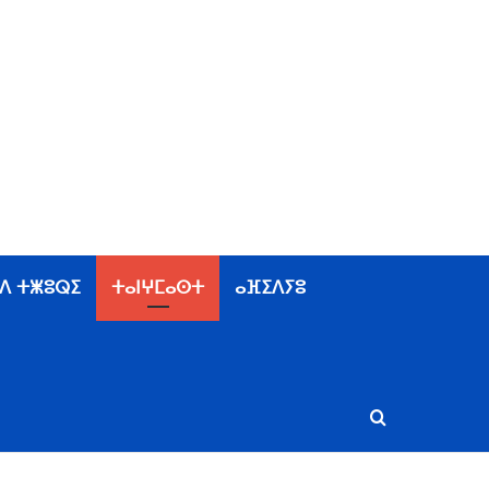
ⴷ ⵜⵥⵓⵕⵉ
ⵜⴰⵏⵖⵎⴰⵙⵜ
ⴰⴼⵉⴷⵢⵓ
Rechercher