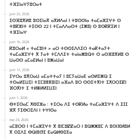
k
a
p
ⵜⴼⵉⵏⴰⵖⵢⵓⵔⴰⵜ
juin 25, 2026
m
ⵉⵙⴼⵓⴳⵍⵓ ⵓⵙⵉⵏⴰⴳ ⴰⴳⵍⴷⴰⵏ ⵏ ⵜⵓⵙⵙⵏⴰ ⵜⴰⵎⴰⵣⵉⵖⵜ ⵙ
ⵜⵓⴽⵣⵏⵜ ⵜⵉⵙⵙ 22 ⵏ ⵜⵎⴰⴷⴷⴰⵙⵜ (ⵉⵥⵓ) ⵙ ⵓⵙⴽⴽⵉⵍ ⵏ
ⵜⴼⵉⵏⴰⵖ
juin 16, 2026
ⴽⵓⵔⴰⵍ « ⵜⴰⵎⵓⵏⵜ » ⴰⵔ ⵜⵙⵙⵉⴷⴷⵉⵔ ⵜⴰⴽⵜⴰⵢⵜ
ⵜⴰⵎⴰⵣⵉⵖⵜ ⴳ ⵢⴰⵜ ⵜⵎⴷⴷⵉⵜ ⵜⴰⵏⴰⵥⵓⵕⵜ ⵙ ⴰⵙⴼⵓⴳⵍⵓ ⵙ
ⵡⴰⵙⵙ ⴰⵎⴰⴹⵍⴰⵏ ⵏ ⵓⵥⴰⵡⴰⵏ
juin 12, 2026
ⵉⵖⵔⴰ ⵓⴳⵔⴰⵡ ⴰⵎⴰⵜⵜⴰⵢ ⵏ ⵓⵎⵢⴰⵡⴰⴹ ⴰⵙⵍⵉⵥⵕ ⵉ
ⵜⵙⴰⵍⵉⵡⵉⵏ ⵜⵉⵎⵓⵟⵟⵓⵏⵉⵏ ⴰⴼⴰⴷ ⵓⵔ ⵙⵙⵉⵜⴳⵏⵜ ⵉⵅⵔⵔⵉⵇⵏ
ⴼⵔⴳⵏⵜ ⵉ ⵜⵍⴻⵍⵍⵉⵡⵉⵏ
juin 1, 2026
ⴱⵜⵉⵙⴰⵎ ⵅⴱⵉⵣⴰ : ⵜⵉⵔⴰ ⴷⵉ ⵜⵙⴽⵍⴰ ⵜⴰⵎⴰⵣⵉⵖⵜ ⴷ ⵉⵊⵊ
ⵣⴳ ⵢⵉⴱⵔⵉⴷⵏ ⵏ ⵜⵖⵏⵙⴰ
mai 24, 2026
ⴰⵎⵓⵔⵙ ⵏ ⵜⵎⴰⵣⵉⵖⵜ ⴳ ⵓⵏⵎⵓⵇⵇⴰⵔ ⵏ ⵓⵕⵥⵥⵓⵎ ⴷ ⵓⵙⵏⴼⵍⵓⵍ
ⴳ ⵙⵉⴷⵉ ⴱⵕⵏⵓⵚⵉ ⴹⴰⵕⵍⴱⵉⴹⴰ