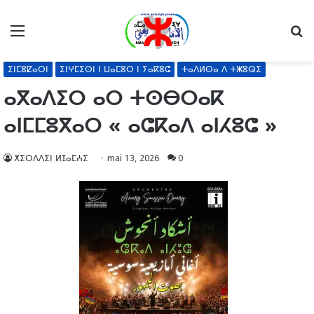
Menu
R
ⵉⵏⵎⵓⵇⴰⵔⵏ
ⵉⵏⵖⵎⵉⵙⵏ ⵏ ⵡⴰⵎⵓⵔ ⵏ ⵢⴰⴽⵓⵛ
ⵜⴰⴷⵍⵙⴰ ⴷ ⵜⵥⵓⵕⵉ
ⴰⴳⴰⴷⵉⵔ ⴰⵔ ⵜⵙⴱⵔⴰⴽ
ⴰⵏⵎⵎⵓⴳⴰⵔ « ⴰⵛⴽⴰⴷ ⴰⵏⵃⵓⵛ »
ⵅⵉⵔⴷⴷⵉⵏ ⵍⵊⴰⵎⵄⵉ
mai 13, 2026
0