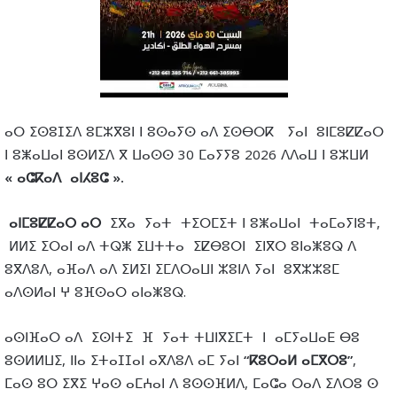
ⴰⵔ ⵉⵙⵓⵊⵉⴷ ⵓⵎⵣⴳⵓⵏ ⵏ ⵓⵙⴰⵢⵙ ⴰⴷ ⵉⵙⴱⵔⴽ ⵢⴰⵏ ⵓⵏⵎⵓⵇⵇⴰⵔ
ⵏ ⵓⵥⴰⵡⴰⵏ ⵓⵙⵍⵉⴷ ⴳ ⵡⴰⵙⵙ 30 ⵎⴰⵢⵢⵓ 2026 ⴷⴷⴰⵡ ⵏ ⵓⵣⵡⵍ
« ⴰⵛⴽⴰⴷ ⴰⵏⵃⵓⵛ ».
ⴰⵏⵎⵓⵇⵇⴰⵔ ⴰⵔ
ⵉⴳⴰ ⵢⴰⵜ ⵜⵉⵔⵎⵉⵜ ⵏ ⵓⵥⴰⵡⴰⵏ ⵜⴰⵎⴰⵢⵏⵓⵜ,
ⵍⵍⵉ ⵉⵔⴰⵏ ⴰⴷ ⵜⵕⵥ ⵉⵡⵜⵜⴰ ⵉⵇⴱⵓⵔⵏ ⵉⵏⴳⵔ ⵓⵏⴰⵥⵓⵕ ⴷ
ⵓⴳⴷⵓⴷ, ⴰⴼⴰⴷ ⴰⴷ ⵉⵍⵉⵏ ⵉⵎⴷⵔⴰⵡⵏ ⵣⵓⵏⴷ ⵢⴰⵏ ⵓⴳⵣⵣⵓⵎ
ⴰⴷⵙⵍⴰⵏ ⵖ ⵓⴼⵙⴰⵔ ⴰⵏⴰⵥⵓⵕ.
ⴰⵙⵏⴼⴰⵔ ⴰⴷ ⵉⵙⵏⵜⵉ ⴼ ⵢⴰⵜ ⵜⵡⵏⴳⵉⵎⵜ ⵏ ⴰⵎⵢⴰⵡⴰⴹ ⴱⵓ
ⵓⵙⵍⵍⵡⵉ, ⵏⵏⴰ ⵉⵜⴰⵊⵊⴰⵏ ⴰⴳⴷⵓⴷ ⴰⵎ ⵢⴰⵏ
“
ⴽⵓⵔⴰⵍ
ⴰⵎⴳⵔⵓ
”
,
ⵎⴰⵙ ⵓⵔ ⵉⴳⵉ ⵖⴰⵙ ⴰⵎⵄⴰⵏ ⴷ ⵓⵙⵙⴼⵍⴷ, ⵎⴰⵛⴰ ⵔⴰⴷ ⵉⴷⵔⵓ ⵙ