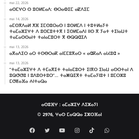
mai 22, 2026
ⴰⵙⵎⵖⵔ ⵙ ⵓⵙⵍⵎⴰⴷ: ⴱⵔⴰⵀⵉⵎ ⴰⵇⴷⵉⵎ
mai 14, 2026
ⴰⵎⵙⴳⴷⴰⵍ ⵅⴼ ⵉⵎⵙⵓⵔⴰⵙ ⵏ ⵓⵙⵍⵎⴷ ⵏ ⵜⵓⵜⵍⴰⵢⵜ
ⵜⴰⵎⴰⵣⵉⵖⵜ ⴷ ⵓⵙⵎⵓⵜⵜⴳ ⵏ ⵉⵙⵍⵎⴰⴷⵏ ⵏⵏⵙ ⴳ ⵢⴰⵜ ⵜⵉⵏⴰⵡⵜ
ⵜⴰⵎⴰⵙⵙⴰⵏⵜ ⵜⴰⵏⴰⵎⵓⵔⵜ ⴳ ⴱⵕⵕⵛⵉⴷ
mai 13, 2026
ⴰⴳⴰⴷⵉⵔ ⴰⵔ ⵜⵙⴱⵔⴰⴽ ⴰⵏⵎⵎⵓⴳⴰⵔ « ⴰⵛⴽⴰⴷ ⴰⵏⵃⵓⵛ »
mai 13, 2026
“ⵜⴰⵎⴰⵣⵉⵖⵜ ⴷ ⵜⵎⴰⴳⵉⵜ ⵜⴰⵏⴰⵎⵓⵔⵜ ⵉⵏⴳⵔ ⵉⵏⴰⵡ ⴰⵙⵔⵜⴰⵏ ⴷ
ⵓⵕⵚⵚⵓ ⵏ ⵓⴷⵓⵙⵜⵓⵔ”… ⵜⴰⵥⵕⵉⴳⵜ ⵜⴰⵎⴰⵢⵏⵓⵜ ⵏ ⵓⵎⵔⵣⵓ
ⵎⵚⵟⴰⴼⴰ ⵄⵏⵜⴰⵕⴰ
ⴰⵙⵓⴼⵖ :
ⴰⵎⴰⵣⵉⵖ ⴷⵉⵣⴰⵢⵏ
© 2976, ⵖⴰⵙ ⵎⴰⵕⵕⴰ ⵉⵣⵔⴼⴰⵏ
Facebook
Twitter
YouTube
Instagram
TikTok
WhatsApp