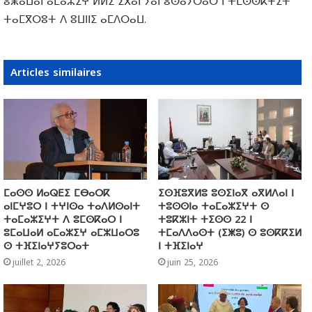
ⵓⵥⴰⵡⴰⵏ ⴰⵎⴰⵣⵉⵖ ⵍⵍⵉ ⵉⴳⴰⵏ ⵢⴰⵏ ⵓⵙⴰⵢⵔⴰⵔ ⵏ ⵜⵎⵙⵙⴽⵜⵉⵜ
ⵜⴰⵎⴳⵔⵓⵜ ⴷ ⵓⵡⵏⵏⵉ ⴰⵎⴷⵔⴰⵡ.
Articles similaires
ⵎⴰⵙⵙ ⵍⴰⵕⴹⵉ ⵎⴱⴰⵔⴽ
ⵉⵙⴼⵓⴳⵍⵓ ⵓⵙⵉⵏⴰⴳ ⴰⴳⵍⴷⴰⵏ ⵏ
ⴰⵏⵎⵖⵓⵔ ⵏ ⵜⵖⵏⵙⴰ ⵜⴰⴷⵍⵙⴰⵏⵜ
ⵜⵓⵙⵙⵏⴰ ⵜⴰⵎⴰⵣⵉⵖⵜ ⵙ
ⵜⴰⵎⴰⵣⵉⵖⵜ ⴷ ⵓⵎⵙⴽⴰⵔ ⵏ
ⵜⵓⴽⵣⵏⵜ ⵜⵉⵙⵙ 22 ⵏ
ⵓⵎⴰⵡⴰⵍ ⴰⵎⴰⵣⵉⵖ ⴰⵎⵣⵡⴰⵔⵓ
ⵜⵎⴰⴷⴷⴰⵙⵜ (ⵉⵥⵓ) ⵙ ⵓⵙⴽⴽⵉⵍ
ⵙ ⵜⴼⵉⵏⴰⵖⵢⵓⵔⴰⵜ
ⵏ ⵜⴼⵉⵏⴰⵖ
juillet 2, 2026
juin 25, 2026