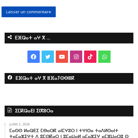
ⴹⴼⵕⴰⵜ ⴰⵖ ⴳ …
F
T
Y
I
T
W
a
w
o
n
i
h
ⴹⴼⵕⴰⵜ ⴰⵖ ⴳ ⵓⴼⴰⵢⵙⴱⵓⴽ
c
i
u
s
k
a
e
t
T
t
T
t
b
t
u
a
o
s
ⵉⵎⴽⵕⴰⴹⵏ ⵉⵏⴳⵓⵔⴰ
o
e
b
g
k
A
juillet 2, 2026
o
r
e
r
p
ⵎⴰⵙⵙ ⵍⴰⵕⴹⵉ ⵎⴱⴰⵔⴽ ⴰⵏⵎⵖⵓⵔ ⵏ ⵜⵖⵏⵙⴰ ⵜⴰⴷⵍⵙⴰⵏⵜ
ⵜⴰⵎⴰⵣⵉⵖⵜ ⴷ ⵓⵎⵙⴽⴰⵔ ⵏ ⵓⵎⴰⵡⴰⵍ ⴰⵎⴰⵣⵉⵖ ⴰⵎⵣⵡⴰⵔⵓ ⵙ