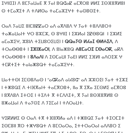
ⵉⵖⵏⵏⵉⵊⵏ ⴷ ⵓⵎⵢⴰⵡⴰⴹ ⴳ ⵢⴰⵏ ⵓⵕⵛⴰⵇ ⴰⵎⴳⵔⵓ ⵍⵍⵉ ⵉⵙⴼⵓⴳⵍⵓⵏ
ⵙ ⵜⵎⴰⴳⵉⵜ ⴷ ⵜⴷⵍⵙⴰ ⵜⴰⵎⴰⵣⵉⵖⵜ ⵜⴰⵙⵓⵙⵉⵜ.
ⵔⴰⴷ ⵢⴰⵡⵉ ⵓⵏⵎⵓⵇⵇⴰⵔ ⴰⴷ ⴰⴳⴷⵓⴷ ⵖ ⵢⴰⵜ ⵜⵓⴷⴷⵓⵔⵜ
ⵜⴰⵥⴰⵡⴰⵏⵜ ⵖⵔ ⵓⵣⵎⵣ, ⵙ ⵓⵖⵏⵏⵊ ⵏ ⵉⵣⵍⴰⵏ ⵉⵇⴱⵓⵕⵏ ⵏ ⵉⵣⵍⵉ
ⴰⵎⴰⵣⵉⵖ, ⵣⵓⵏⴷ ⵜⵉⵡⵓⵔⵉⵡⵉⵏ ⵏ
ⵕⵕⴰⵢⵙ
ⵍⵃⴰⵊ
ⴱⵍⵄⵉⴷ
, ⴷ
ⵜⵔⴰⴱⴱⵓⵜ ⵏ
ⵉⵣⵏⵣⴰⵔⵏ
, ⴷ ⵓⵏⴰⵥⵓⵕ
ⵄⵓⵎⴰⵔⵉ
ⵎⴱⴰⵔⴽ
, ⴰⴽⴷ
ⵜⵔⴰⴱⴱⵓⵜ ⵏ
ⵓⴷⴰⴷⵏ
ⴷ ⵉⵙⵎⴰⵡⵏ ⵢⴰⴹⵏ ⵍⵍⵉ ⵉⴼⵍⵏ ⴰⴷⵔⵉⵣ ⵖ
ⵜⵎⴽⵜⵉⵜ ⵜⴰⵏⴰⵥⵓⵕⵜ ⵜⴰⵎⴰⵣⵉⵖⵜ.
ⵡⴰⵜⵜⵙⵏ ⵉⵎⵙⵓⴷⴰⵙ ⵏ “ⴰⵛⴽⴰⴷ ⴰⵏⵃⵓⵛ” ⴰⴷ ⵣⵣⵔⵉⵏ ⵢⴰⵜ ⵜⵉⵣⵉ
ⵏ ⵜⵥⵓⵕⵉ ⴷ ⵜⵏⴼⴳⴰⵏⵜ ⵜⴰⵎⴳⵔⵓⵜ, ⵏⵏⴰ ⴳ ⵉⴳⴰ ⵉⵎⵙⵍⵉ ⴰⵎⴳⵔⵓ
ⵏ ⵓⴳⴷⵓⴷ ⵉⵜⵔⵉ ⵏ ⵜⵉⴷⵜ ⴳ ⵜⵎⴷⴷⵉⵜ, ⴳ ⵢⴰⵏ ⵓⵙⴼⵓⴳⵍⵓ ⵙ
ⵓⵥⴰⵡⴰⵏ ⴷ ⵜⴰⵢⵙⵉ ⴷ ⵢⵉⵎⴰⵏ ⵏ ⵜⴷⵔⴰⵡⵜ.
ⵖⵉⴽⵍⵍⵉ ⵙ ⵔⴰⴷ ⵜⴳ ⵜⴼⵓⴳⵍⴰ ⴰⴷ ⵏ ⵜⵥⵓⵕⵉ ⵢⴰⵜ ⵜⵉⵔⵎⵉⵜ
ⵉⵙⵎⵓⵏⵏ ⴳⵔ ⵜⵥⵖⵓⵕⵜ ⴷ ⵓⵎⵔⴰⵔⴰ, ⵉⵜⵜⵔⴰⵔⴰⵏ ⴰⴷⴷⵓⵔ ⵉ