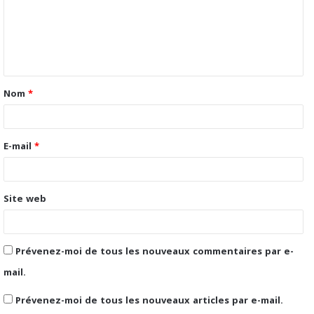
m
e
n
t
Nom
*
a
i
r
E-mail
*
e
*
Site web
Prévenez-moi de tous les nouveaux commentaires par e-
mail.
Prévenez-moi de tous les nouveaux articles par e-mail.