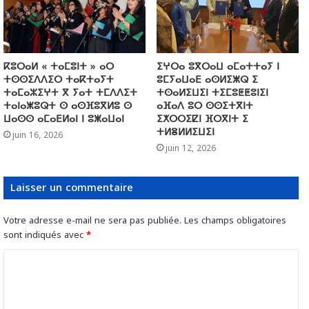
ⴽⵓⵔⴰⵍ « ⵜⴰⵎⵓⵏⵜ » ⴰⵔ
ⵉⵖⵔⴰ ⵓⴳⵔⴰⵡ ⴰⵎⴰⵜⵜⴰⵢ ⵏ
ⵜⵙⵙⵉⴷⴷⵉⵔ ⵜⴰⴽⵜⴰⵢⵜ
ⵓⵎⵢⴰⵡⴰⴹ ⴰⵙⵍⵉⵥⵕ ⵉ
ⵜⴰⵎⴰⵣⵉⵖⵜ ⴳ ⵢⴰⵜ ⵜⵎⴷⴷⵉⵜ
ⵜⵙⴰⵍⵉⵡⵉⵏ ⵜⵉⵎⵓⵟⵟⵓⵏⵉⵏ
ⵜⴰⵏⴰⵥⵓⵕⵜ ⵙ ⴰⵙⴼⵓⴳⵍⵓ ⵙ
ⴰⴼⴰⴷ ⵓⵔ ⵙⵙⵉⵜⴳⵏⵜ
ⵡⴰⵙⵙ ⴰⵎⴰⴹⵍⴰⵏ ⵏ ⵓⵥⴰⵡⴰⵏ
ⵉⵅⵔⵔⵉⵇⵏ ⴼⵔⴳⵏⵜ ⵉ
ⵜⵍⴻⵍⵍⵉⵡⵉⵏ
juin 16, 2026
juin 12, 2026
Laisser un commentaire
Votre adresse e-mail ne sera pas publiée.
Les champs obligatoires
sont indiqués avec
*
C
o
m