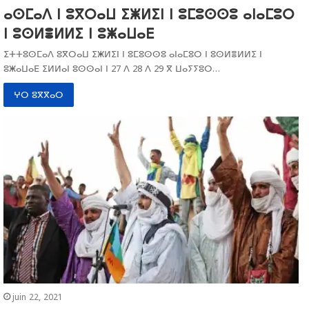
ⴰⵙⵎⴰⴷ ⵏ ⵓⴳⵔⴰⵡ ⵉⵥⵍⵉⵏ ⵏ ⵓⵎⵓⵙⵙⵓ ⴰⵏⴰⵎⵓⵔ
ⵏ ⵓⵙⵍⴻⵍⵍⵉ ⵏ ⵓⵥⴰⵡⴰⴹ
ⵉⵜⵜⵓⵙⵎⴰⴷ ⵓⴳⵔⴰⵡ ⵉⵥⵍⵉⵏ ⵏ ⵓⵎⵓⵙⵙⵓ ⴰⵏⴰⵎⵓⵔ ⵏ ⵓⵙⵍⴻⵍⵍⵉ ⵏ
ⵓⵥⴰⵡⴰⴹ ⵉⵍⵍⴰⵏ ⵓⵙⵙⴰⵏ ⵏ 27 ⴷ 28 ⴷ 29 ⴳ ⵡⴰⵢⵢⵓⵔ…
ⵖⵔ ⵓⴳⴳⴰⵔ
juin 22, 2021