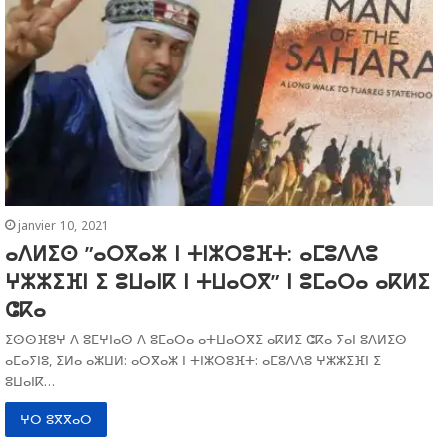
janvier 10, 2021
ⴰⴷⵍⵉⵙ ”ⴰⵔⴳⴰⵣ ⵏ ⵜⵏⵣⵔⵓⴼⵜ: ⴰⵎⵓⴷⴷⵓ
ⵖⵣⵣⵉⴼⵏ ⵉ ⵓⵡⴰⵏⴽ ⵏ ⵜⵡⴰⵔⴳ” ⵏ ⵓⵎⴰⵔⴰ ⴰⴽⵍⵉ
ⵛⴽⴰ
ⵉⵙⵙⴼⵓⵖ ⴷ ⵓⵎⵖⵏⴰⵙ ⴷ ⵓⵎⴰⵔⴰ ⴰⵜⵡⴰⵔⴳⵉ ⴰⴽⵍⵉ ⵛⴽⴰ ⵢⴰⵏ ⵓⴷⵍⵉⵙ
ⴰⵎⴰⵢⵏⵓ, ⵉⵍⴰ ⴰⵣⵡⵍ: ⴰⵔⴳⴰⵣ ⵏ ⵜⵏⵣⵔⵓⴼⵜ: ⴰⵎⵓⴷⴷⵓ ⵖⵣⵣⵉⴼⵏ ⵉ
ⵓⵡⴰⵏⴽ…
ⵖⵔ ⵓⴳⴳⴰⵔ