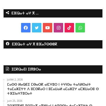
ⴹⴼⵕⴰⵜ ⴰⵖ ⴳ …
F
T
Y
I
T
W
a
w
o
n
i
h
ⴹⴼⵕⴰⵜ ⴰⵖ ⴳ ⵓⴼⴰⵢⵙⴱⵓⴽ
c
i
u
s
k
a
e
t
T
t
T
t
b
t
u
a
o
s
ⵉⵎⴽⵕⴰⴹⵏ ⵉⵏⴳⵓⵔⴰ
o
e
b
g
k
A
juillet 2, 2026
o
r
e
r
p
ⵎⴰⵙⵙ ⵍⴰⵕⴹⵉ ⵎⴱⴰⵔⴽ ⴰⵏⵎⵖⵓⵔ ⵏ ⵜⵖⵏⵙⴰ ⵜⴰⴷⵍⵙⴰⵏⵜ
ⵜⴰⵎⴰⵣⵉⵖⵜ ⴷ ⵓⵎⵙⴽⴰⵔ ⵏ ⵓⵎⴰⵡⴰⵍ ⴰⵎⴰⵣⵉⵖ ⴰⵎⵣⵡⴰⵔⵓ ⵙ
k
a
p
ⵜⴼⵉⵏⴰⵖⵢⵓⵔⴰⵜ
juin 25, 2026
m
ⵉⵙⴼⵓⴳⵍⵓ ⵓⵙⵉⵏⴰⴳ ⴰⴳⵍⴷⴰⵏ ⵏ ⵜⵓⵙⵙⵏⴰ ⵜⴰⵎⴰⵣⵉⵖⵜ ⵙ