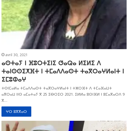
avril 30, 2021
ⴰⵙⵜⴰⵢ ⵏ ⴼⵓⵔⵜⵉⵏⵉ ⵚⴰⵕⴰ ⵍⵉⵍⵉ ⴷ
ⵜⴰⵏⵙⵙⵉⵅⴼⵜ ⵏ ⵜⵎⴰⴷⴷⴰⵙⵜ ⵜⴰⴳⵔⴰⵖⵍⴰⵏⵜ ⵏ
ⵉⵎⵓⵀⴰⵖ
ⵜⵙⵏⵎⴰⵍⴰ ⵜⵎⴰⴷⴷⴰⵙⵜ ⵜⴰⴳⵔⴰⵖⵍⴰⵏⵜ ⵏ ⵜⵣⵔⴼⵜ ⴷ ⵜⵎⴰⴼⴰⵡⵜ
ⴰⴳⵔⴰⵡ ⵏⵏⵙ ⴰⵎⴰⵜⴰⵢ ⴳ 25 ⵉⴱⵔⵉⵔ 2021. ⵉⵍⵍⴰ ⵓⵙⵏⴼⵍ ⵏ ⵓⵎⴰⴳⴰⵔⴷ 9
ⴳ…
ⵖⵔ ⵓⴳⴳⴰⵔ