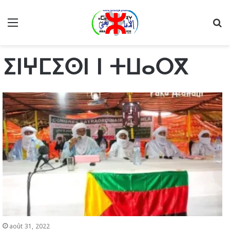
Menu
R
ⵉⵏⵖⵎⵉⵙⵏ ⵏ ⵜⵡⴰⵔⴳ
août 31, 2022