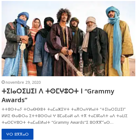
novembre 29, 2020
ⵜⵉⵏⴰⵔⵉⵡⵉⵏ ⴷ ⵜⵙⵎⵖⵓⵔⵜ ⵏ “Grammy
Awards”
ⵜⵜⵓⵙⵜⴰⵢ ⵜⵔⴰⴱⴱⵓⵜ ⵜⴰⵎⴰⵣⵉⵖⵜ ⵜⴰⴳⵔⴰⵖⵍⴰⵏⵜ “ⵜⵉⵏⴰⵔⵉⵡⵉⵏ”
ⵍⵍⵉ ⴱⴰⵀⵔⴰ ⵉⵜⵜⵓⵙⵙⴰⵏ ⵖ ⵓⵎⴰⴹⴰⵍ ⴰⴷ ⵜⴳ ⵜⴰⵎⵏⴽⴰⴷⵜ ⴰⴷ ⵜⴰⵡⵉ
ⵜⴰⵙⵎⵖⵓⵔⵜ ⵜⴰⵎⴰⴹⵍⴰⵏⵜ “Grammy Awards“ⵉ ⵓⵙⴳⴳⵯⴰⵙ…
ⵖⵔ ⵓⴳⴳⴰⵔ