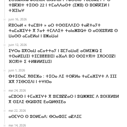
ⵜⵓⴽⵣⵏⵜ ⵜⵉⵙⵙ 22 ⵏ ⵜⵎⴰⴷⴷⴰⵙⵜ (ⵉⵥⵓ) ⵙ ⵓⵙⴽⴽⵉⵍ ⵏ
ⵜⴼⵉⵏⴰⵖ
juin 16, 2026
ⴽⵓⵔⴰⵍ « ⵜⴰⵎⵓⵏⵜ » ⴰⵔ ⵜⵙⵙⵉⴷⴷⵉⵔ ⵜⴰⴽⵜⴰⵢⵜ
ⵜⴰⵎⴰⵣⵉⵖⵜ ⴳ ⵢⴰⵜ ⵜⵎⴷⴷⵉⵜ ⵜⴰⵏⴰⵥⵓⵕⵜ ⵙ ⴰⵙⴼⵓⴳⵍⵓ ⵙ
ⵡⴰⵙⵙ ⴰⵎⴰⴹⵍⴰⵏ ⵏ ⵓⵥⴰⵡⴰⵏ
juin 12, 2026
ⵉⵖⵔⴰ ⵓⴳⵔⴰⵡ ⴰⵎⴰⵜⵜⴰⵢ ⵏ ⵓⵎⵢⴰⵡⴰⴹ ⴰⵙⵍⵉⵥⵕ ⵉ
ⵜⵙⴰⵍⵉⵡⵉⵏ ⵜⵉⵎⵓⵟⵟⵓⵏⵉⵏ ⴰⴼⴰⴷ ⵓⵔ ⵙⵙⵉⵜⴳⵏⵜ ⵉⵅⵔⵔⵉⵇⵏ
ⴼⵔⴳⵏⵜ ⵉ ⵜⵍⴻⵍⵍⵉⵡⵉⵏ
juin 1, 2026
ⴱⵜⵉⵙⴰⵎ ⵅⴱⵉⵣⴰ : ⵜⵉⵔⴰ ⴷⵉ ⵜⵙⴽⵍⴰ ⵜⴰⵎⴰⵣⵉⵖⵜ ⴷ ⵉⵊⵊ
ⵣⴳ ⵢⵉⴱⵔⵉⴷⵏ ⵏ ⵜⵖⵏⵙⴰ
mai 24, 2026
ⴰⵎⵓⵔⵙ ⵏ ⵜⵎⴰⵣⵉⵖⵜ ⴳ ⵓⵏⵎⵓⵇⵇⴰⵔ ⵏ ⵓⵕⵥⵥⵓⵎ ⴷ ⵓⵙⵏⴼⵍⵓⵍ
ⴳ ⵙⵉⴷⵉ ⴱⵕⵏⵓⵚⵉ ⴹⴰⵕⵍⴱⵉⴹⴰ
mai 22, 2026
ⴰⵙⵎⵖⵔ ⵙ ⵓⵙⵍⵎⴰⴷ: ⴱⵔⴰⵀⵉⵎ ⴰⵇⴷⵉⵎ
mai 14, 2026