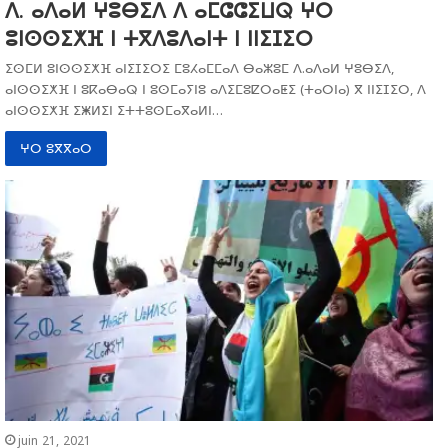
ⴷ. ⴰⴷⴰⵍ ⵖⵓⴱⵉⴷ ⴷ ⴰⵎⵛⵛⵉⵡⵕ ⵖⵔ
ⵓⵏⵙⵙⵉⵅⴼ ⵏ ⵜⴳⴷⵓⴷⴰⵏⵜ ⵏ ⵏⵏⵉⵊⵉⵔ
ⵉⵙⵎⵍ ⵓⵏⵙⵙⵉⵅⴼ ⴰⵏⵉⵊⵉⵔⵉ ⵎⵓⵃⴰⵎⵎⴰⴷ ⴱⴰⵣⵓⵎ ⴷ.ⴰⴷⴰⵍ ⵖⵓⴱⵉⴷ,
ⴰⵏⵙⵙⵉⵅⴼ ⵏ ⵓⴽⴰⴱⴰⵕ ⵏ ⵓⵙⵎⴰⵢⵏⵓ ⴰⴷⵉⵎⵓⵇⵔⴰⵟⵉ (ⵜⴰⵔⵏⴰ) ⴳ ⵏⵏⵉⵊⵉⵔ, ⴷ
ⴰⵏⵙⵙⵉⵅⴼ ⵉⵥⵍⵉⵏ ⵉⵜⵜⵓⵙⵎⴰⴳⴰⵍⵏ…
ⵖⵔ ⵓⴳⴳⴰⵔ
juin 21, 2021