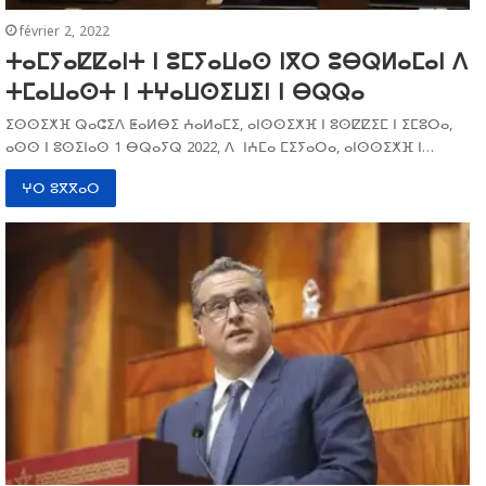
février 2, 2022
ⵜⴰⵎⵢⴰⵇⵇⴰⵏⵜ ⵏ ⵓⵎⵢⴰⵡⴰⵙ ⵏⴳⵔ ⵓⴱⵕⵍⴰⵎⴰⵏ ⴷ
ⵜⵎⴰⵡⴰⵙⵜ ⵏ ⵜⵖⴰⵡⵙⵉⵡⵉⵏ ⵏ ⴱⵕⵕⴰ
ⵉⵙⵙⵉⵅⴼ ⵕⴰⵛⵉⴷ ⵟⴰⵍⴱⵉ ⵄⴰⵍⴰⵎⵉ, ⴰⵏⵙⵙⵉⵅⴼ ⵏ ⵓⵙⵇⵇⵉⵎ ⵏ ⵉⵎⵓⵔⴰ,
ⴰⵙⵙ ⵏ ⵓⵙⵉⵏⴰⵙ 1 ⴱⵕⴰⵢⵕ 2022, ⴷ ⵏⵄⵎⴰ ⵎⵉⵢⴰⵔⴰ, ⴰⵏⵙⵙⵉⵅⴼ ⵏ…
ⵖⵔ ⵓⴳⴳⴰⵔ