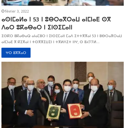
février 3, 2022
ⴰⵙⵏⵎⴰⵍⴰ ⵏ 53 ⵏ ⵓⴱⵔⴰⴳⵔⴰⵡ ⴰⵏⵎⵏⴰⴹ ⵙⴳ
ⴷⴰⵔ ⵓⴽⴰⴱⴰⵔ ⵏ ⵉⵏⵙⵉⵎⴰⵏⵏ
ⵉⵙⴽⵔ ⵓⴽⴰⴱⴰⵕ ⴰⵏⴰⵎⵓⵔ ⵏ ⵉⵏⵙⵉⵎⴰⵏⵏ ⵎⴰⴷ ⵉⵜⵜⴳⴳⴰⵏ 53 ⵏ ⵓⴱⵔⴰⴳⵔⴰⵡ
ⴰⵏⵎⵏⴰⴹ ⴳ ⴽⵉⴳⴰⵏ ⵏ ⵜⵙⴳⴳⵉⵡⵉⵏ ⵏ ⵜⴳⵍⴷⵉⵜ ⵏⵏⵖ, ⵙ ⵓⵃⵢⵢⵍ…
ⵖⵔ ⵓⴳⴳⴰⵔ