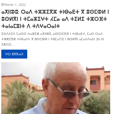
février 1, 2022
ⴰⵅⵏⵏⵓⵛ: ⵔⴰⴷ ⵜⵣⵣⵉⴳⵣ ⵜⵏⴱⴰⴹⵜ ⴳ ⵓⵙⵎⵀⵍ ⵏ
ⵓⵙⵍⴳⵏ ⵏ ⵜⵎⴰⵣⵉⵖⵜ ⵃⵎⴰ ⴰⴷ ⵜⵉⵍⵉ ⵜⵣⵔⴼⵜ
ⵜⴰⵏⴰⵎⵓⵏⵜ ⴷ ⵜⴷⵖⴰⵔⴰⵏⵜ
ⵉⵙⴷⴷⵉⴷ ⵎⴰⵙⵙ ⵄⴰⵣⵉⵣ ⴰⵅⵏⵏⵓⵛ, ⴰⵏⵙⵙⵉⵅⴼ ⵏ ⵜⵏⴱⴰⴹⵜ, ⵎⴰⵙ ⵔⴰⴷ
ⵜⵣⵣⵉⴳⵣ ⵜⵏⴱⴰⴷⵜ ⴳ ⵓⵙⵎⵀⵍ ⵏ ⵜⵓⵎⴰⵢⵉⵏ ⵏ ⵓⵙⵍⴳⵏ ⴰⵎⴰⴷⴷⴰⵙ 26.16
ⵉⵣⴷⵉⵏ…
ⵖⵔ ⵓⴳⴳⴰⵔ