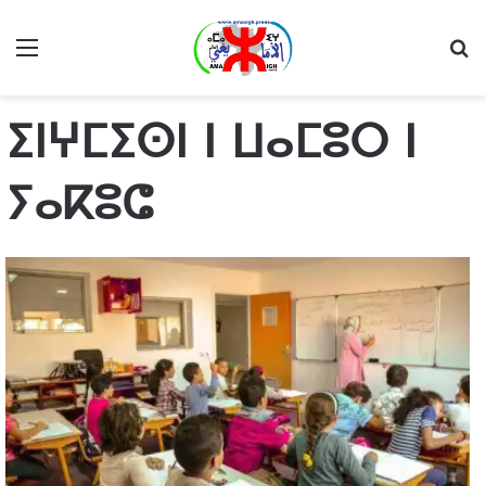
Menu
R
ⵉⵏⵖⵎⵉⵙⵏ ⵏ ⵡⴰⵎⵓⵔ ⵏ
ⵢⴰⴽⵓⵛ