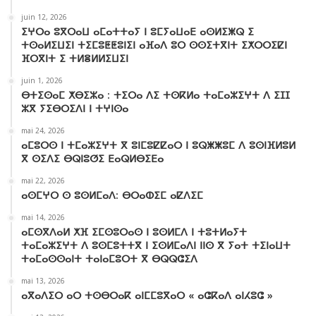
juin 12, 2026
ⵉⵖⵔⴰ ⵓⴳⵔⴰⵡ ⴰⵎⴰⵜⵜⴰⵢ ⵏ ⵓⵎⵢⴰⵡⴰⴹ ⴰⵙⵍⵉⵥⵕ ⵉ
ⵜⵙⴰⵍⵉⵡⵉⵏ ⵜⵉⵎⵓⵟⵟⵓⵏⵉⵏ ⴰⴼⴰⴷ ⵓⵔ ⵙⵙⵉⵜⴳⵏⵜ ⵉⵅⵔⵔⵉⵇⵏ
ⴼⵔⴳⵏⵜ ⵉ ⵜⵍⴻⵍⵍⵉⵡⵉⵏ
juin 1, 2026
ⴱⵜⵉⵙⴰⵎ ⵅⴱⵉⵣⴰ : ⵜⵉⵔⴰ ⴷⵉ ⵜⵙⴽⵍⴰ ⵜⴰⵎⴰⵣⵉⵖⵜ ⴷ ⵉⵊⵊ
ⵣⴳ ⵢⵉⴱⵔⵉⴷⵏ ⵏ ⵜⵖⵏⵙⴰ
mai 24, 2026
ⴰⵎⵓⵔⵙ ⵏ ⵜⵎⴰⵣⵉⵖⵜ ⴳ ⵓⵏⵎⵓⵇⵇⴰⵔ ⵏ ⵓⵕⵥⵥⵓⵎ ⴷ ⵓⵙⵏⴼⵍⵓⵍ
ⴳ ⵙⵉⴷⵉ ⴱⵕⵏⵓⵚⵉ ⴹⴰⵕⵍⴱⵉⴹⴰ
mai 22, 2026
ⴰⵙⵎⵖⵔ ⵙ ⵓⵙⵍⵎⴰⴷ: ⴱⵔⴰⵀⵉⵎ ⴰⵇⴷⵉⵎ
mai 14, 2026
ⴰⵎⵙⴳⴷⴰⵍ ⵅⴼ ⵉⵎⵙⵓⵔⴰⵙ ⵏ ⵓⵙⵍⵎⴷ ⵏ ⵜⵓⵜⵍⴰⵢⵜ
ⵜⴰⵎⴰⵣⵉⵖⵜ ⴷ ⵓⵙⵎⵓⵜⵜⴳ ⵏ ⵉⵙⵍⵎⴰⴷⵏ ⵏⵏⵙ ⴳ ⵢⴰⵜ ⵜⵉⵏⴰⵡⵜ
ⵜⴰⵎⴰⵙⵙⴰⵏⵜ ⵜⴰⵏⴰⵎⵓⵔⵜ ⴳ ⴱⵕⵕⵛⵉⴷ
mai 13, 2026
ⴰⴳⴰⴷⵉⵔ ⴰⵔ ⵜⵙⴱⵔⴰⴽ ⴰⵏⵎⵎⵓⴳⴰⵔ « ⴰⵛⴽⴰⴷ ⴰⵏⵃⵓⵛ »