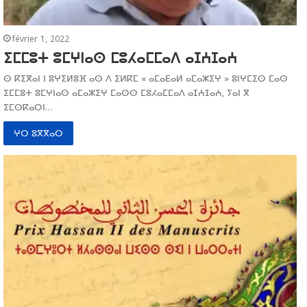
février 1, 2022
ⵉⵎⵎⵓⵜ ⵓⵎⵖⵏⴰⵙ ⵎⵓⵃⴰⵎⵎⴰⴷ ⴰⵊⵄⵊⴰⵄ
ⵙ ⴽⵉⴳⴰⵏ ⵏ ⵓⵖⵉⵍⵓⴼ ⴰⵙ ⴷ ⵉⵍⴽⵎ « ⴰⵎⴰⴹⴰⵍ ⴰⵎⴰⵣⵉⵖ » ⵓⵏⵖⵎⵉⵙ ⵎⴰⵙ
ⵉⵎⵎⵓⵜ ⵓⵎⵖⵏⴰⵙ ⴰⵎⴰⵣⵉⵖ ⵎⴰⵙⵙ ⵎⵓⵃⴰⵎⵎⴰⴷ ⴰⵊⵄⵊⴰⵄ, ⵢⴰⵏ ⴳ
ⵉⵎⵙⴽⴰⵔⵏ…
ⵖⵔ ⵓⴳⴳⴰⵔ