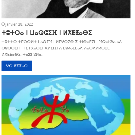
janvier 28, 2022
ⵜⵓⵜⵔⴰ ⵏ ⵡⴰⵕⵛⵉⴼ ⵏ ⵍⵅⵟⵟⴰⴱⵉ
ⵜⴻⵜⵜⵔ ⵜⵎⵔⵙⵍⵜ ⵏ ⴰⵕⵉⴼ ⵏ ⵍⵎⵖⵔⵉⴱ ⴳ ⵜⵏⴱⴰⴹⵉⵏ ⵏ ⴼⵕⴰⵏⵚⴰ ⴰⴷ
ⵙⵓⵔⵔⵉⵏⵜ ⵜⵉⵜⴳⴰⵔⵉⵏ ⵥⵍⵉⵏⵉⵏ ⴷ ⵎⵓⵃⴰⵎⵎⴰⴷ ⵄⴰⴱⴷⵍⴽⵔⵉⵎ
ⵍⵅⵟⵟⴰⴱⵉ, ⵜⴰⵣⵏ ⵓⵍⴰ…
ⵖⵔ ⵓⴳⴳⴰⵔ