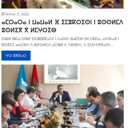
février 3, 2022
ⴰⵎⵔⴰⵔⴰ ⵏ ⵡⴰⵡⴰⵍ ⴼ ⵉⵎⵓⴽⵔⵉⵙⵏ ⵏ ⵓⵙⵙⵍⵎⴷ
ⵓⵙⵍⵉⴳ ⴳ ⵍⵎⵖⵔⵉⴱ
ⵙⵓⵍⵏ ⵓⴽⴰⵏ ⵙⵓⵍ ⵉⵏⵎⵓⵇⵇⵇⴰⵔⵏ ⵏ ⵎⴰⵙⵙ ⵛⴰⴽⵉⴱ ⴱⵏ ⵎⵓⵙⴰ, ⴰⵏⵖⵍⴰⴼ ⵏ
ⵓⵙⴳⵎⵉ ⴰⵏⴰⵎⵓⵔ ⴷ ⵓⵙⵙⵍⵎⴷ ⴰⵎⵏⵣⵓ ⴷ ⵜⵓⵏⵏⵓⵏⵜ, ⴷ ⵉⵎⵙⵜⴳⴳⴰⵔⵏ…
ⵖⵔ ⵓⴳⴳⴰⵔ