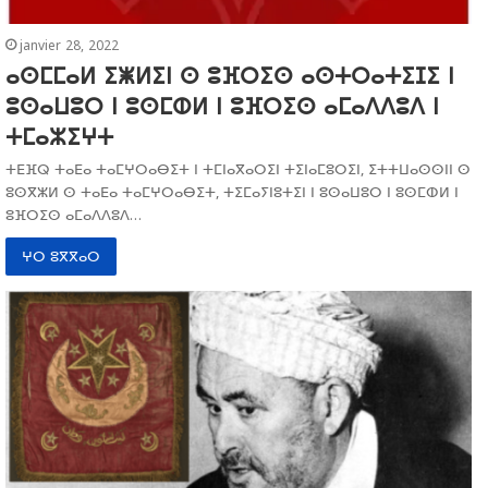
janvier 28, 2022
ⴰⵙⵎⵎⴰⵍ ⵉⵥⵍⵉⵏ ⵙ ⵓⴼⵔⵉⵙ ⴰⵙⵜⵔⴰⵜⵉⵊⵉ ⵏ
ⵓⵙⴰⵡⵓⵔ ⵏ ⵓⵙⵎⵀⵍ ⵏ ⵓⴼⵔⵉⵙ ⴰⵎⴰⴷⴷⵓⴷ ⵏ
ⵜⵎⴰⵣⵉⵖⵜ
ⵜⴹⴼⵕ ⵜⴰⴹⴰ ⵜⴰⵎⵖⵔⴰⴱⵉⵜ ⵏ ⵜⵎⵏⴰⴳⴰⵔⵉⵏ ⵜⵉⵏⴰⵎⵓⵔⵉⵏ, ⵉⵜⵜⵡⴰⵙⵙⵏⵏ ⵙ
ⵓⵙⴳⵣⵍ ⵙ ⵜⴰⴹⴰ ⵜⴰⵎⵖⵔⴰⴱⵉⵜ, ⵜⵉⵎⴰⵢⵏⵓⵜⵉⵏ ⵏ ⵓⵙⴰⵡⵓⵔ ⵏ ⵓⵙⵎⵀⵍ ⵏ
ⵓⴼⵔⵉⵙ ⴰⵎⴰⴷⴷⵓⴷ…
ⵖⵔ ⵓⴳⴳⴰⵔ