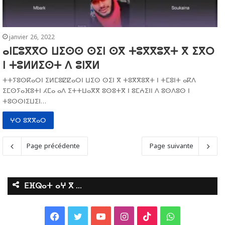
janvier 26, 2022
ⴰⵏⵎⵓⴳⴳⵔ ⵡⵉⵙⵙ ⵙⵉⵏ ⵙⴳ ⵜⵓⴳⴳⵓⴳⵜ ⴳ ⵉⴳⵔ
ⵏ ⵜⵓⵍⵍⵉⵙⵜ ⴷ ⵓⵏⴳⵍ
ⵜⵜⵢⵓⵙⴽⴰⵔⵏ ⵉⵍⵎⵓⵇⵇⴰⵔⵏ ⵡⵉⵙ ⵙⵉⵏ ⴳ ⵜⵓⴳⴳⵓⴳⵜ ⵏ ⵜⵎⵓⵏⵜ ⴰⴽⴷ
ⵉⵎⵙⵢⴰⴼⵓⵜⵏ ⵃⵎⴰ ⴰⴷ ⵉⵜⵜⵡⴰⴳⴳ ⵓⵙⵓⵜⴳ ⵏ ⵓⵎⵄⵉⵏⵏ ⴷ ⵓⵙⴷⵓⵙ ⵏ
ⵜⵓⵙⵙⵏⵉⵡⵉⵏ…
ⵖⵔ ⵓⴳⴳⴰⵔ
Page précédente
Page suivante
ⴹⴼⵕⴰⵜ ⴰⵖ ⴳ …
F
T
Y
I
T
W