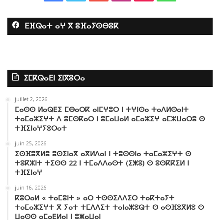
a
w
o
n
i
h
ⴹⴼⵕⴰⵜ ⴰⵖ ⴳ ⵓⴼⴰⵢⵙⴱⵓⴽ
c
i
u
s
k
a
e
t
T
t
T
t
b
t
u
a
o
s
ⵉⵎⴽⵕⴰⴹⵏ ⵉⵏⴳⵓⵔⴰ
o
e
b
g
k
A
juillet 2, 2026
o
r
e
r
p
ⵎⴰⵙⵙ ⵍⴰⵕⴹⵉ ⵎⴱⴰⵔⴽ ⴰⵏⵎⵖⵓⵔ ⵏ ⵜⵖⵏⵙⴰ ⵜⴰⴷⵍⵙⴰⵏⵜ
ⵜⴰⵎⴰⵣⵉⵖⵜ ⴷ ⵓⵎⵙⴽⴰⵔ ⵏ ⵓⵎⴰⵡⴰⵍ ⴰⵎⴰⵣⵉⵖ ⴰⵎⵣⵡⴰⵔⵓ ⵙ
k
a
p
ⵜⴼⵉⵏⴰⵖⵢⵓⵔⴰⵜ
juin 25, 2026
m
ⵉⵙⴼⵓⴳⵍⵓ ⵓⵙⵉⵏⴰⴳ ⴰⴳⵍⴷⴰⵏ ⵏ ⵜⵓⵙⵙⵏⴰ ⵜⴰⵎⴰⵣⵉⵖⵜ ⵙ
ⵜⵓⴽⵣⵏⵜ ⵜⵉⵙⵙ 22 ⵏ ⵜⵎⴰⴷⴷⴰⵙⵜ (ⵉⵥⵓ) ⵙ ⵓⵙⴽⴽⵉⵍ ⵏ
ⵜⴼⵉⵏⴰⵖ
juin 16, 2026
ⴽⵓⵔⴰⵍ « ⵜⴰⵎⵓⵏⵜ » ⴰⵔ ⵜⵙⵙⵉⴷⴷⵉⵔ ⵜⴰⴽⵜⴰⵢⵜ
ⵜⴰⵎⴰⵣⵉⵖⵜ ⴳ ⵢⴰⵜ ⵜⵎⴷⴷⵉⵜ ⵜⴰⵏⴰⵥⵓⵕⵜ ⵙ ⴰⵙⴼⵓⴳⵍⵓ ⵙ
ⵡⴰⵙⵙ ⴰⵎⴰⴹⵍⴰⵏ ⵏ ⵓⵥⴰⵡⴰⵏ