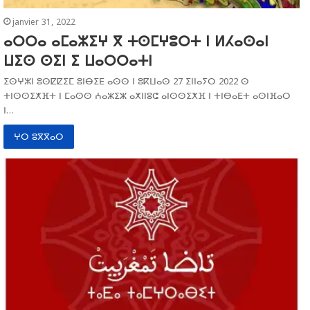
janvier 31, 2022
ⴰⵔⵔⴰ ⴰⵎⴰⵣⵉⵖ ⴳ ⵜⵙⵎⵖⵓⵔⵜ ⵏ ⵍⵃⴰⵙⴰⵏ
ⵡⵉⵙ ⵙⵉⵏ ⵉ ⵡⴰⵔⵔⴰⵜⵏ
ⵉⵙⵖⵣⵏ ⵓⵙⵇⵇⵉⵎ ⵓⵏⴱⵉⴹ ⴰⵙⵙ ⵏ ⵓⴽⵡⴰⵙ 27 ⵉⵏⵏⴰⵢⵔ 2022 ⵙ
ⵜⵏⵙⵙⵉⵅⴼⵜ ⵏ ⵎⴰⵙⵙ ⵄⴰⵣⵉⵣ ⴰⵅⵏⵏⵓⵛ ⴰⵏⵙⵙⵉⵅⴼ ⵏ ⵜⵏⴱⴰⴹⵜ ⴰⵙⵏⴼⴰⵔ
ⵏ…
ⵖⵔ ⵓⴳⴳⴰⵔ