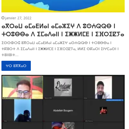
janvier 27, 2022
ⴰⴳⵔⴰⵡ ⴰⵎⴰⴹⵍⴰⵏ ⴰⵎⴰⵣⵉⵖ ⴷ ⵓⵙⵄⵕⵕⴱ ⵏ
ⵜⵔⵓⴱⴱⴰ ⴷ ⵉⵎⴰⴷⴰⵏⵏ ⵏ ⵉⵥⵥⵍⵎⴹ ⵏ ⵉⴼⵔⵉⵇⵢⴰ
ⵉⵙⵙⵀⵔⵛ ⵓⴳⵔⴰⵡ ⴰⵎⴰⴹⵍⴰⵏ ⴰⵎⴰⵣⵉⵖ ⴰⵙⵄⵕⵕⴱ ⵏ ⵜⵔⵓⴱⴱⴰ ⵏ
ⵜⴽⵓⵔⵜ ⴷ ⵉⵎⴰⴷⴰⵏⵏ ⵏ ⵉⵥⵥⵍⵎⴹ ⵏ ⵉⴼⵔⵉⵇⵢⴰ, ⵍⵍⵉ ⵙⴽⴰⵔⵏ ⵉⵏⵖⵎⴰⵙⵏ ⵏ
ⵜⵓⵏⵏⵓⵏⵜ…
ⵖⵔ ⵓⴳⴳⴰⵔ