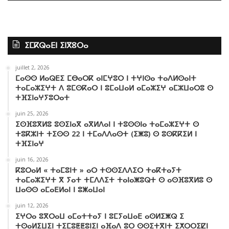
e
t
T
t
T
t
b
t
u
a
o
s
ⵉⵎⴽⵕⴰⴹⵏ ⵉⵏⴳⵓⵔⴰ
o
e
b
g
k
A
juillet 2, 2026
o
r
e
r
p
ⵎⴰⵙⵙ ⵍⴰⵕⴹⵉ ⵎⴱⴰⵔⴽ ⴰⵏⵎⵖⵓⵔ ⵏ ⵜⵖⵏⵙⴰ ⵜⴰⴷⵍⵙⴰⵏⵜ
ⵜⴰⵎⴰⵣⵉⵖⵜ ⴷ ⵓⵎⵙⴽⴰⵔ ⵏ ⵓⵎⴰⵡⴰⵍ ⴰⵎⴰⵣⵉⵖ ⴰⵎⵣⵡⴰⵔⵓ ⵙ
k
a
p
ⵜⴼⵉⵏⴰⵖⵢⵓⵔⴰⵜ
juin 25, 2026
m
ⵉⵙⴼⵓⴳⵍⵓ ⵓⵙⵉⵏⴰⴳ ⴰⴳⵍⴷⴰⵏ ⵏ ⵜⵓⵙⵙⵏⴰ ⵜⴰⵎⴰⵣⵉⵖⵜ ⵙ
ⵜⵓⴽⵣⵏⵜ ⵜⵉⵙⵙ 22 ⵏ ⵜⵎⴰⴷⴷⴰⵙⵜ (ⵉⵥⵓ) ⵙ ⵓⵙⴽⴽⵉⵍ ⵏ
ⵜⴼⵉⵏⴰⵖ
juin 16, 2026
ⴽⵓⵔⴰⵍ « ⵜⴰⵎⵓⵏⵜ » ⴰⵔ ⵜⵙⵙⵉⴷⴷⵉⵔ ⵜⴰⴽⵜⴰⵢⵜ
ⵜⴰⵎⴰⵣⵉⵖⵜ ⴳ ⵢⴰⵜ ⵜⵎⴷⴷⵉⵜ ⵜⴰⵏⴰⵥⵓⵕⵜ ⵙ ⴰⵙⴼⵓⴳⵍⵓ ⵙ
ⵡⴰⵙⵙ ⴰⵎⴰⴹⵍⴰⵏ ⵏ ⵓⵥⴰⵡⴰⵏ
juin 12, 2026
ⵉⵖⵔⴰ ⵓⴳⵔⴰⵡ ⴰⵎⴰⵜⵜⴰⵢ ⵏ ⵓⵎⵢⴰⵡⴰⴹ ⴰⵙⵍⵉⵥⵕ ⵉ
ⵜⵙⴰⵍⵉⵡⵉⵏ ⵜⵉⵎⵓⵟⵟⵓⵏⵉⵏ ⴰⴼⴰⴷ ⵓⵔ ⵙⵙⵉⵜⴳⵏⵜ ⵉⵅⵔⵔⵉⵇⵏ