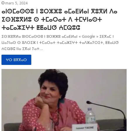
mars 5, 2024
ⴰⵏⵙⵎⴰⵙⵙⵓ ⵏ ⵓⵔⵣⵣⵓ ⴰⵎⴰⴹⵍⴰⵏ ⴳⵓⴳⵍ ⴷⴰ
ⵉⵙⴼⵓⴳⵍⵓ ⵙ ⵜⵎⴰⵔⴰⵜ ⴷ ⵜⵎⵖⵏⴰⵙⵜ
ⵜⴰⵎⴰⵣⵉⵖⵜ ⵟⵟⴰⵡⵚ ⵄⵎⵕⵓⵛ
ⵉⵙⴼⵓⴳⵍⴰ ⵓⵏⵙⵎⴰⵙⵙⵓ ⵏ ⵓⵔⵣⵣⵓ ⴰⵎⴰⴹⵍⴰⵏ « Google » ⵉⴹⴳⴰⵎ ⵏ
ⵡⴰⵢⵏⴰⵙ ⵙ ⵓⴷⵔⵉⵣ ⵏ ⵜⵎⴰⵔⴰⵜ ⵜⴰⵎⴰⵣⵉⵖⵜ ⵜⴰⴷⵣⴰⵢⵔⵉⵜ, ⵟⵟⴰⵡⵚ
ⵄⵎⵕⵓⵛ ⵏⵏⴰ ⵉⴳⴰⵏ ⵢⴰⵜ…
ⵖⵔ ⵓⴳⴳⴰⵔ