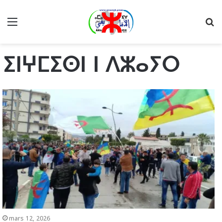
Menu
R
ⵉⵏⵖⵎⵉⵙⵏ ⵏ ⴷⵣⴰⵢⵔ
mars 12, 2026