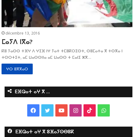
décembre 13, 2016
ⵎⴰⵢⴷ ⵏⴳⴰ?
ⴽⵓ ⵢⴰⵙⵙ ⵜⴼⵖ ⴷ ⵖⵉⴼ ⵏⵖ ⵢⴰⵜ ⵜⵎⵓⴽⵔⵉⵙⵜ, ⵙⵓⵎⴰⵜⴰ ⴳ ⵜⵙⴳⴰ ⵏ
ⵜⵙⵔⵜⵉⵜ, ⴰⵎ ⵡⴰⵙⵙⵏⵏⴰ ⴰⵎ ⵡⴰⵙⵙ ⵜ ⵎⴰⵏⵉ ⵣⴳ…
ⵖⵔ ⵓⴳⴳⴰⵔ
ⴹⴼⵕⴰⵜ ⴰⵖ ⴳ …
F
T
Y
I
T
W
a
w
o
n
i
h
ⴹⴼⵕⴰⵜ ⴰⵖ ⴳ ⵓⴼⴰⵢⵙⴱⵓⴽ
c
i
u
s
k
a