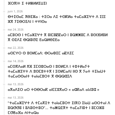
ⴼⵔⴳⵏⵜ ⵉ ⵜⵍⴻⵍⵍⵉⵡⵉⵏ
juin 1, 2026
ⴱⵜⵉⵙⴰⵎ ⵅⴱⵉⵣⴰ : ⵜⵉⵔⴰ ⴷⵉ ⵜⵙⴽⵍⴰ ⵜⴰⵎⴰⵣⵉⵖⵜ ⴷ ⵉⵊⵊ
ⵣⴳ ⵢⵉⴱⵔⵉⴷⵏ ⵏ ⵜⵖⵏⵙⴰ
mai 24, 2026
ⴰⵎⵓⵔⵙ ⵏ ⵜⵎⴰⵣⵉⵖⵜ ⴳ ⵓⵏⵎⵓⵇⵇⴰⵔ ⵏ ⵓⵕⵥⵥⵓⵎ ⴷ ⵓⵙⵏⴼⵍⵓⵍ
ⴳ ⵙⵉⴷⵉ ⴱⵕⵏⵓⵚⵉ ⴹⴰⵕⵍⴱⵉⴹⴰ
mai 22, 2026
ⴰⵙⵎⵖⵔ ⵙ ⵓⵙⵍⵎⴰⴷ: ⴱⵔⴰⵀⵉⵎ ⴰⵇⴷⵉⵎ
mai 14, 2026
ⴰⵎⵙⴳⴷⴰⵍ ⵅⴼ ⵉⵎⵙⵓⵔⴰⵙ ⵏ ⵓⵙⵍⵎⴷ ⵏ ⵜⵓⵜⵍⴰⵢⵜ
ⵜⴰⵎⴰⵣⵉⵖⵜ ⴷ ⵓⵙⵎⵓⵜⵜⴳ ⵏ ⵉⵙⵍⵎⴰⴷⵏ ⵏⵏⵙ ⴳ ⵢⴰⵜ ⵜⵉⵏⴰⵡⵜ
ⵜⴰⵎⴰⵙⵙⴰⵏⵜ ⵜⴰⵏⴰⵎⵓⵔⵜ ⴳ ⴱⵕⵕⵛⵉⴷ
mai 13, 2026
ⴰⴳⴰⴷⵉⵔ ⴰⵔ ⵜⵙⴱⵔⴰⴽ ⴰⵏⵎⵎⵓⴳⴰⵔ « ⴰⵛⴽⴰⴷ ⴰⵏⵃⵓⵛ »
mai 13, 2026
“ⵜⴰⵎⴰⵣⵉⵖⵜ ⴷ ⵜⵎⴰⴳⵉⵜ ⵜⴰⵏⴰⵎⵓⵔⵜ ⵉⵏⴳⵔ ⵉⵏⴰⵡ ⴰⵙⵔⵜⴰⵏ ⴷ
ⵓⵕⵚⵚⵓ ⵏ ⵓⴷⵓⵙⵜⵓⵔ”… ⵜⴰⵥⵕⵉⴳⵜ ⵜⴰⵎⴰⵢⵏⵓⵜ ⵏ ⵓⵎⵔⵣⵓ
ⵎⵚⵟⴰⴼⴰ ⵄⵏⵜⴰⵕⴰ