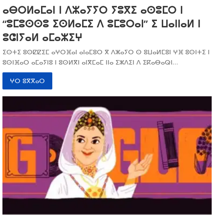
ⴰⴱⵔⵍⴰⵎⴰⵏ ⵏ ⴷⵣⴰⵢⵢⵔ ⵢⵓⴳⵉ ⴰⵙⵓⵎⵔ ⵏ
“ⵓⵎⵓⵙⵙⵓ ⵉⵙⵍⴰⵎⵉ ⴷ ⵓⵎⵓⵔⴰⵏ” ⵉ ⵡⴰⵏⵏⴰⵍ ⵏ
ⵓⵛⵏⵢⴰⵍ ⴰⵎⴰⵣⵉⵖ
ⵉⵙⵜⵉ ⵓⵙⵇⵇⵉⵎ ⴰⵖⵔⴼⴰⵏ ⴰⵏⴰⵎⵓⵔ ⴳ ⴷⵣⴰⵢⵔ ⵙ ⵓⵡⴰⵍⵎⵓⵏ ⵖⴼ ⵓⵙⵏⵜⵉ ⵏ
ⵓⵙⵏⴼⴰⵔ ⴰⵎⴰⵢⵏⵓ ⵏ ⵓⵙⵍⴳⵏ ⴰⵏⴳⵎⴰⵎ ⵏⵏⴰ ⵉⵣⴷⵉⵏ ⴷ ⵉⴽⴰⴱⴰⵕⵏ…
ⵖⵔ ⵓⴳⴳⴰⵔ