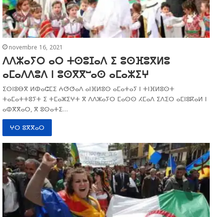
novembre 16, 2021
ⴷⴷⵣⴰⵢⵔ ⴰⵔ ⵜⵙⵓⵊⴰⴷ ⵉ ⵓⵙⴼⵓⴳⵍⵓ
ⴰⵎⴰⴷⴷⵓⴷ ⵏ ⵓⵙⴳⴳⵯⴰⵙ ⴰⵎⴰⵣⵉⵖ
ⵉⵙⵏⵓⴱⴳ ⵍⵀⴰⵛⵎⵉ ⵄⵚⵚⴰⴷ ⴰⵏⴼⵍⵓⵙ ⴰⵎⴰⵜⴰⵢ ⵏ ⵜⵏⴼⵍⵓⵙⵜ
ⵜⴰⵎⴰⵜⵜⵓⵢⵜ ⵉ ⵜⵎⴰⵣⵉⵖⵜ ⴳ ⴷⴷⵣⴰⵢⵔ ⵎⴰⵙⵙ ⵃⵎⴰⴷ ⵉⴷⵉⵔ ⴰⵎⵏⵓⴽⴰⵍ ⵏ
ⴰⵀⴳⴳⴰⵔ, ⴳ ⵓⵙⴰⵜⵉ…
ⵖⵔ ⵓⴳⴳⴰⵔ