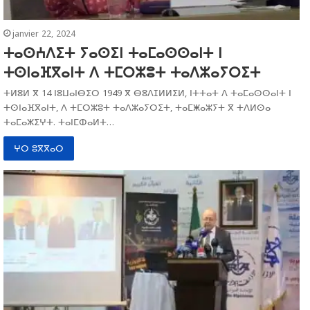
janvier 22, 2024
ⵜⴰⵙⵄⴷⵉⵜ ⵢⴰⵙⵉⵏ ⵜⴰⵎⴰⵙⵙⴰⵏⵜ ⵏ
ⵜⵙⵏⴰⴼⴳⴰⵏⵜ ⴷ ⵜⵎⵔⵣⵓⵜ ⵜⴰⴷⵣⴰⵢⵔⵉⵜ
ⵜⵍⵓⵍ ⴳ 14 ⵏⵓⵡⴰⵏⴱⵉⵔ 1949 ⴳ ⴱⵓⴷⵊⵍⵍⵉⵍ, ⵏⵜⵜⴰⵜ ⴷ ⵜⴰⵎⴰⵙⵙⴰⵏⵜ ⵏ
ⵜⵙⵏⴰⴼⴳⴰⵏⵜ, ⴷ ⵜⵎⵔⵣⵓⵜ ⵜⴰⴷⵣⴰⵢⵔⵉⵜ, ⵜⴰⵎⵥⴰⵣⵢⵜ ⴳ ⵜⴷⵍⵙⴰ
ⵜⴰⵎⴰⵣⵉⵖⵜ. ⵜⴰⵏⵎⵀⴰⵍⵜ…
ⵖⵔ ⵓⴳⴳⴰⵔ