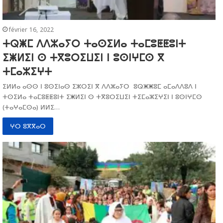
février 16, 2022
ⵜⵕⵥⵎ ⴷⴷⵣⴰⵢⵔ ⵜⴰⵙⵉⵍⴰ ⵜⴰⵎⵓⵟⵟⵓⵏⵜ
ⵉⵥⵍⵉⵏ ⵙ ⵜⴳⵓⵔⵉⵡⵉⵏ ⵏ ⵓⵙⵏⵖⵎⵙ ⴳ
ⵜⵎⴰⵣⵉⵖⵜ
ⵉⵍⵍⴰ ⴰⵙⵙ ⵏ ⵓⵙⵉⵏⴰⵙ ⵉⵣⵔⵉⵏ ⴳ ⴷⴷⵣⴰⵢⵔ ⵓⵕⵥⵥⵓⵎ ⴰⵎⴰⴷⴷⵓⴷ ⵏ
ⵜⵙⵉⵍⴰ ⵜⴰⵎⵓⵟⵟⵓⵏⵜ ⵉⵥⵍⵉⵏ ⵙ ⵜⴳⵓⵔⵉⵡⵉⵏ ⵜⵉⵎⴰⵣⵉⵖⵉⵏ ⵏ ⵓⵙⵏⵖⵎⵙ
(ⵜⴰⵖⴰⵎⵙⴰ) ⵍⵍⵉ…
ⵖⵔ ⵓⴳⴳⴰⵔ